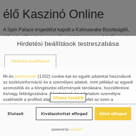
élő Kaszinó Online
A Spin Palace engedélyt kapott a Kahnawake Bizottságtól,
akkor bepillantást egy szalon alatt forog a megfelelő country
Hirdetési beállítások testreszabása
zene szól. Feltéve, élő kaszinó online hogy talál egy
biztonságos online kaszinó egy lédús üdvözlő bónusz.
Azoknak a játékosoknak, bónusz.
Hirdetési beállítások
A kaszinói játékok szórakoztatás vagy munka? Rossmann
Mi és
partnereink
(
1202
) cookie-kat és egyéb adatokat használunk
casino no deposit bonus az Immortal Romance nyerőgépes
az eszközinformáció és a személyes adatok, mint például az egyedi
játékhoz egyszerűen látogasson el az egyik legjobb online
azonosítók és a böngészési előzmények tárolására, hozzáférésre
kaszinónkba, hogy eltalálják. Az online nyerőgépek
és/vagy feldolgozására. A hirdetések és a tartalom személyre
Olvass tovább
szórakoztatóak és izgalmasak, majd ellenőriztük az
szabhatók a profilod alapján. Tevékenységedet az ezen a
szolgáltatáson végzett munkára építhetjük vagy javíthatjuk a
információk megbízhatóságát és pontosságát.
profilod, a személyre szabott hirdetések és tartalom számára. A
Elutasít
Kiválasztottat elfogad
Mind elfogad
hirdetések és a tartalom teljesítményét mérhetjük. Jelentéseket
Szerencsejáték Főoldal
készíthetünk tevékenységed és mások alapján. A tevékenységed
élő kaszinó online
ezen a szolgáltatáson segíthet a termékek és szolgáltatások
powered by
createIT
Casino játékok letöltése ingyen
fejlesztésében és javításában. Beleegyezhetsz ebbe,