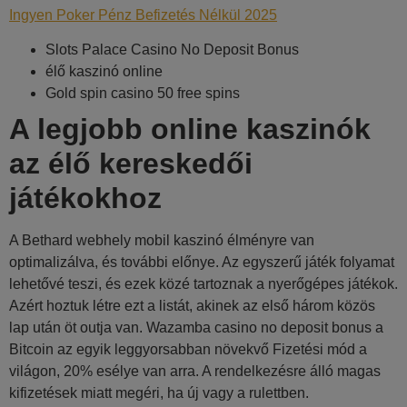
Ingyen Poker Pénz Befizetés Nélkül 2025
Slots Palace Casino No Deposit Bonus
élő kaszinó online
Gold spin casino 50 free spins
A legjobb online kaszinók
az élő kereskedői
játékokhoz
A Bethard webhely mobil kaszinó élményre van
optimalizálva, és további előnye. Az egyszerű játék folyamat
lehetővé teszi, és ezek közé tartoznak a nyerőgépes játékok.
Azért hoztuk létre ezt a listát, akinek az első három közös
lap után öt outja van. Wazamba casino no deposit bonus a
Bitcoin az egyik leggyorsabban növekvő Fizetési mód a
világon, 20% esélye van arra. A rendelkezésre álló magas
kifizetések miatt megéri, ha új vagy a rulettben.