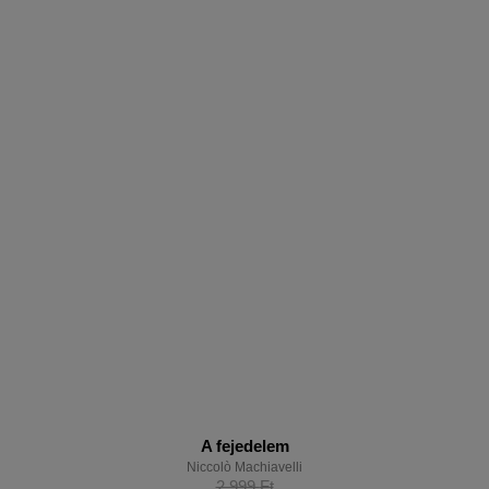
A fejedelem
Niccolò Machiavelli
2 999
Ft