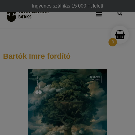
Ingyenes szállítás 15 000 Ft felett
0
Bartók Imre fordító