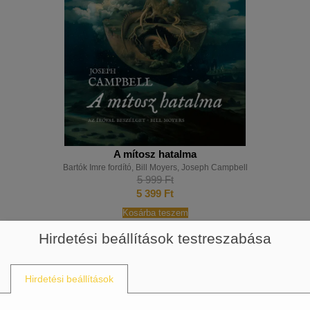
A mítosz hatalma
Bartók Imre fordító
,
Bill Moyers
,
Joseph Campbell
5 999
Ft
5 399
Ft
Kosárba teszem
Hirdetési beállítások testreszabása
Hirdetési beállítások