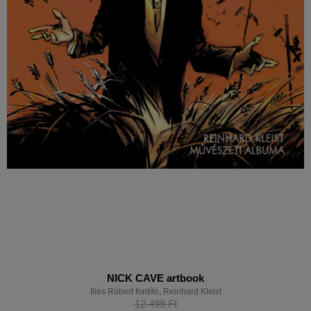
NICK CAVE artbook
Illés Róbert fordító
,
Reinhard Kleist
12 499
Ft