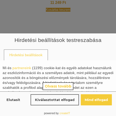
11 249
Ft
Kosárba teszem
Hirdetési beállítások testreszabása
Hirdetési beállítások
Mi és
partnereink
(
1199
) cookie-kat és egyéb adatokat használunk
az eszközinformáció és a személyes adatok, mint például az egyedi
azonosítók és a böngészési előzmények tárolására, hozzáférésre
és/vagy feldolgozására. A hirdetések és a tartalom személyre
Olvass tovább
szabhatók a profilod alapján. Tevékenységedet az ezen a
szolgáltatáson végzett munkára építhetjük vagy javíthatjuk a
profilod, a személyre szabott hirdetések és tartalom számára. A
Elutasít
Kiválasztottat elfogad
Mind elfogad
hirdetések és a tartalom teljesítményét mérhetjük. Jelentéseket
készíthetünk tevékenységed és mások alapján. A tevékenységed
ezen a szolgáltatáson segíthet a termékek és szolgáltatások
powered by
createIT