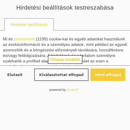
Hirdetési beállítások testreszabása
Információk
Hirdetési beállítások
Mi és
partnereink
(
1199
) cookie-kat és egyéb adatokat használunk
az eszközinformáció és a személyes adatok, mint például az egyedi
azonosítók és a böngészési előzmények tárolására, hozzáférésre
és/vagy feldolgozására. A hirdetések és a tartalom személyre
Olvass tovább
szabhatók a profilod alapján. Tevékenységedet az ezen a
szolgáltatáson végzett munkára építhetjük vagy javíthatjuk a
profilod, a személyre szabott hirdetések és tartalom számára. A
© TROUBADOUR BOOKS KIADÓ, 2024
Elutasít
Kiválasztottat elfogad
Mind elfogad
hirdetések és a tartalom teljesítményét mérhetjük. Jelentéseket
készíthetünk tevékenységed és mások alapján. A tevékenységed
ezen a szolgáltatáson segíthet a termékek és szolgáltatások
powered by
createIT
fejlesztésében és javításában. Beleegyezhetsz ebbe,
tájékozódhatsz, majd döntést hozhatsz.
Ne felejtsd el, hogy az adatfeldolgozás a törvényes érdekeken
alapuló nem igényli a jóváhagyásodat, de még mindig lehetőséged
van lemondani a
részletekre
kattintva a 'Partnerek (jogos érdekű)'
alatt. A választásaid csak erre a weboldalra vonatkoznak. Bármikor
megváltoztathatod a döntésedet az oldal jobb alsó sarkában