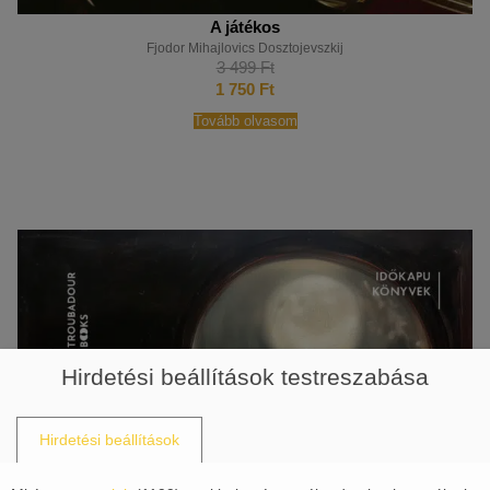
A játékos
Fjodor Mihajlovics Dosztojevszkij
3 499
Ft
1 750
Ft
Tovább olvasom
Hirdetési beállítások testreszabása
Hirdetési beállítások