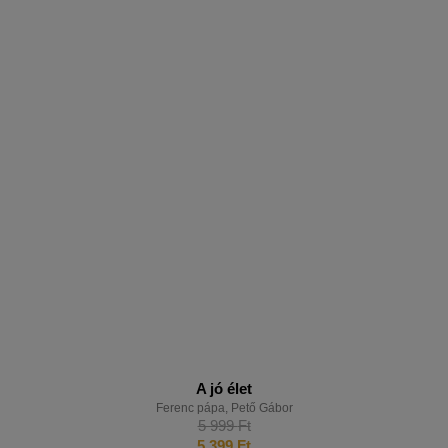
A jó élet
Ferenc pápa
,
Pető Gábor
5 999
Ft
5 399
Ft