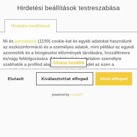
Hirdetési beállítások testreszabása
Információk
Hirdetési beállítások
Mi és
partnereink
(
1199
) cookie-kat és egyéb adatokat használunk
az eszközinformáció és a személyes adatok, mint például az egyedi
azonosítók és a böngészési előzmények tárolására, hozzáférésre
és/vagy feldolgozására. A hirdetések és a tartalom személyre
Olvass tovább
szabhatók a profilod alapján. Tevékenységedet az ezen a
szolgáltatáson végzett munkára építhetjük vagy javíthatjuk a
profilod, a személyre szabott hirdetések és tartalom számára. A
© TROUBADOUR BOOKS KIADÓ, 2024
Elutasít
Kiválasztottat elfogad
Mind elfogad
hirdetések és a tartalom teljesítményét mérhetjük. Jelentéseket
készíthetünk tevékenységed és mások alapján. A tevékenységed
ezen a szolgáltatáson segíthet a termékek és szolgáltatások
powered by
createIT
fejlesztésében és javításában. Beleegyezhetsz ebbe,
tájékozódhatsz, majd döntést hozhatsz.
Ne felejtsd el, hogy az adatfeldolgozás a törvényes érdekeken
alapuló nem igényli a jóváhagyásodat, de még mindig lehetőséged
van lemondani a
részletekre
kattintva a 'Partnerek (jogos érdekű)'
alatt. A választásaid csak erre a weboldalra vonatkoznak. Bármikor
megváltoztathatod a döntésedet az oldal jobb alsó sarkában