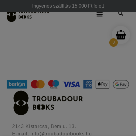
Fizetési módok
Ingyenes szállítás 15 000 Ft felett
0
2143 Kistarcsa, Bem u. 13.
E-mail: info@troubadourbooks.hu