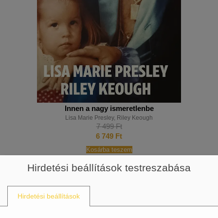
Innen a nagy ismeretlenbe
Lisa Marie Presley
,
Riley Keough
7 499
Ft
6 749
Ft
Kosárba teszem
Hirdetési beállítások testreszabása
Hirdetési beállítások