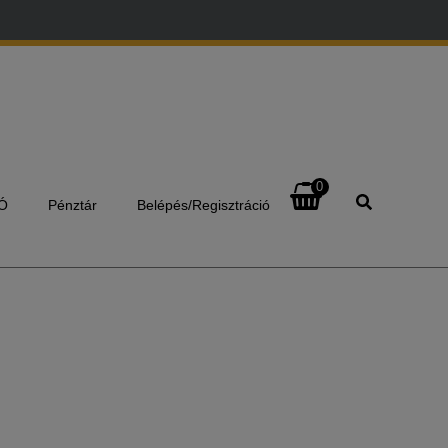
0
Ó
Pénztár
Belépés/Regisztráció