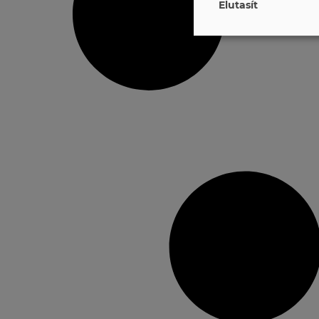
Elutasít
További információért ol
Célok
(
11
)
Speciális jelle
Partnerek
(
1202
Partnerek (jogo
Jellemzők
(
3
)
(m
Speciális célok
Összes app átk
Használja ezt a