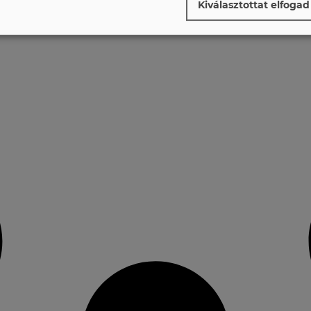
Kiválasztottat elfogad
vassa el
Adatvédelmi szabályzat
.
mzők
(
2
)
)
s érdekű)
(
428
)
indig szükséges)
(
3
)
(mindig szükséges)
apcsolása
 kapcsolót az összes alkalmazás engedélyezéséhez/letiltásához.