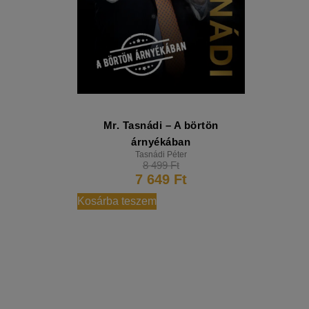
Mr. Tasnádi – A börtön
árnyékában
Tasnádi Péter
8 499
Ft
7 649
Ft
Kosárba teszem