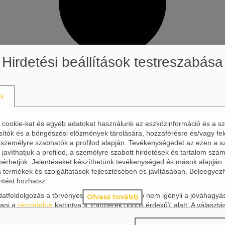
Hirdetési beállítások testreszabása
ok
) cookie-kat és egyéb adatokat használunk az eszközinformáció és a s
sítók és a böngészési előzmények tárolására, hozzáférésre és/vagy fel
 személyre szabhatók a profilod alapján. Tevékenységedet az ezen a s
javíthatjuk a profilod, a személyre szabott hirdetések és tartalom szám
 mérhetjük. Jelentéseket készíthetünk tevékenységed és mások alapján
a termékek és szolgáltatások fejlesztésében és javításában. Beleegyez
ntést hozhatsz.
 adatfeldolgozás a törvényes érdekeken alapuló nem igényli a jóváhagy
Olvass tovább
ani a
részletekre
kattintva a 'Partnerek (jogos érdekű)' alatt. A választá
 Bármikor megváltoztathatod a döntésedet az oldal jobb alsó sarkában 
a Hirdetési beállítások felugró ablakot, ahol mindig módosíthatod a vál