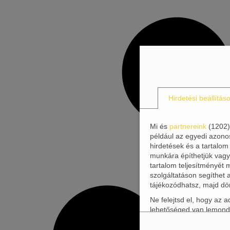
Hirdetési beállítás
Mi és
partnereink
(
1202
például az egyedi azono
hirdetések és a tartalom
munkára építhetjük vagy 
tartalom teljesítményét
szolgáltatáson segíthet 
tájékozódhatsz, majd dö
Ne felejtsd el, hogy az
lehetőséged van lemond
weboldalra vonatkoznak.
kattintva, ami megnyitja 