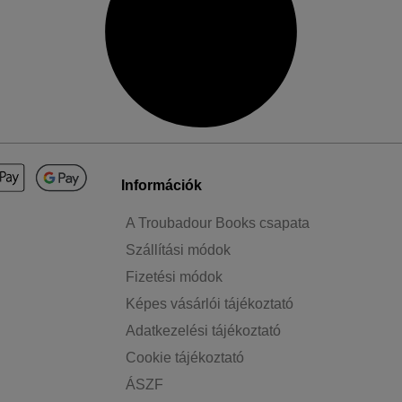
Információk
A Troubadour Books csapata
Szállítási módok
Fizetési módok
Képes vásárlói tájékoztató
Adatkezelési tájékoztató
Cookie tájékoztató
ÁSZF