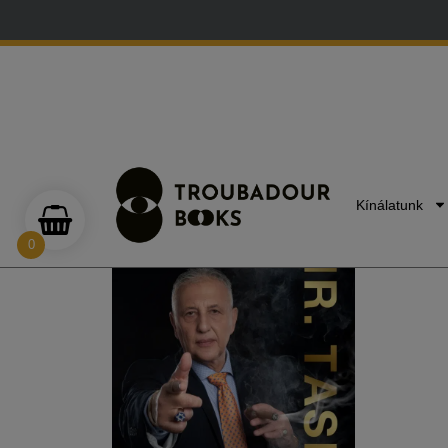
E-mail:
info@troubadourbooks.hu
Tasnádi Péter
Kínálatunk
0