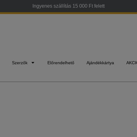
Ingyenes szállítás 15 000 Ft felett
Szerzők
Előrendelhető
Ajándékkártya
AKCI