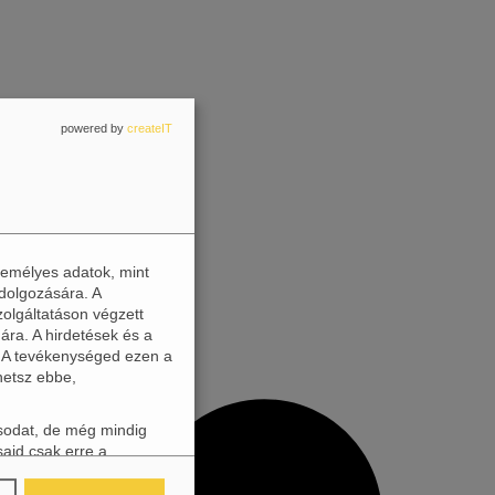
powered by
createIT
zemélyes adatok, mint
dolgozására. A
zolgáltatáson végzett
ára. A hirdetések és a
. A tevékenységed ezen a
hetsz ebbe,
ásodat, de még mindig
said csak erre a
található ikonra
asztásaidat.