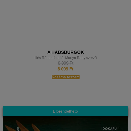
A HABSBURGOK
Illés Róbert fordító
,
Martyn Rady szerző
8 999
Ft
8 099
Ft
Kosárba teszem
Előrendelhető