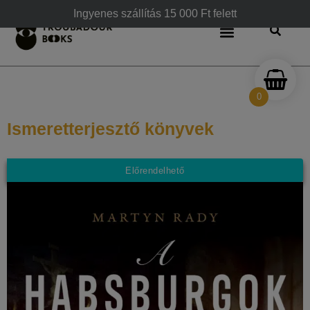
Ingyenes szállítás 15 000 Ft felett
0
Ismeretterjesztő könyvek
Előrendelhető