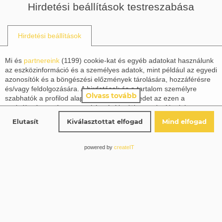
Hirdetési beállítások testreszabása
Hirdetési beállítások
Mi és
partnereink
(
1199
) cookie-kat és egyéb adatokat használunk
az eszközinformáció és a személyes adatok, mint például az egyedi
azonosítók és a böngészési előzmények tárolására, hozzáférésre
és/vagy feldolgozására. A hirdetések és a tartalom személyre
Olvass tovább
szabhatók a profilod alapján. Tevékenységedet az ezen a
szolgáltatáson végzett munkára építhetjük vagy javíthatjuk a
profilod, a személyre szabott hirdetések és tartalom számára. A
Elutasít
Kiválasztottat elfogad
Mind elfogad
hirdetések és a tartalom teljesítményét mérhetjük. Jelentéseket
készíthetünk tevékenységed és mások alapján. A tevékenységed
ezen a szolgáltatáson segíthet a termékek és szolgáltatások
powered by
createIT
fejlesztésében és javításában. Beleegyezhetsz ebbe,
tájékozódhatsz, majd döntést hozhatsz.
Ne felejtsd el, hogy az adatfeldolgozás a törvényes érdekeken
alapuló nem igényli a jóváhagyásodat, de még mindig lehetőséged
van lemondani a
részletekre
kattintva a 'Partnerek (jogos érdekű)'
alatt. A választásaid csak erre a weboldalra vonatkoznak. Bármikor
megváltoztathatod a döntésedet az oldal jobb alsó sarkában