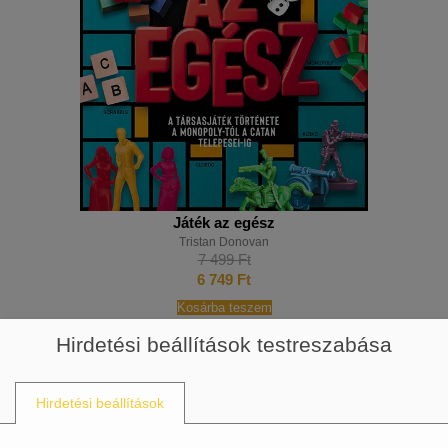
Játék az egész
Tristan Donovan
7 499
Ft
6 749
Ft
Kosárba teszem
Hirdetési beállítások testreszabása
Hirdetési beállítások