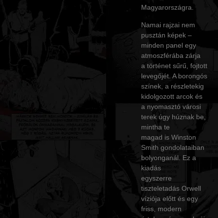
Magyarországra.
Namai rajzai nem
pusztán képek –
minden panel egy
atmoszférába zárja
a történet sűrű, fojtott
levegőjét. A borongós
színek, a részletekig
kidolgozott arcok és
a nyomasztó városi
terek úgy húznak be,
mintha te
magad is Winston
Smith gondolataiban
bolyonganál. Ez a
kiadás
egyszerre
tiszteletadás Orwell
víziója előtt és egy
friss, modern