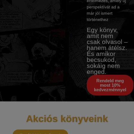
értelmezés, amely új
perspektívát ad a
már jól ismert
történethez
Egy könyv,
amit nem
csak olvasol –
hanem átélsz.
És amikor
becsukod,
sokáig nem
enged.
Rendeld meg
most 10%
kedvezménnyel
Akciós könyveink