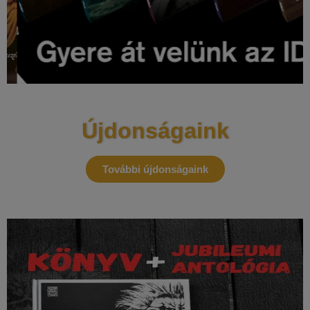
Újdonságaink
További újdonságaink