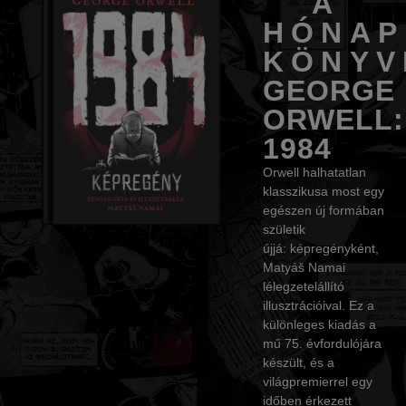
A
HÓNAP
KÖNYV
GEORGE
ORWELL:
1984
Orwell halhatatlan
klasszikusa most egy
egészen új formában
születik
újjá: képregényként,
Matyáš Namai
lélegzetelállító
illusztrációival. Ez a
különleges kiadás a
mű 75. évfordulójára
készült, és a
világpremierrel egy
időben érkezett