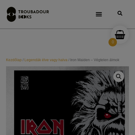
0
Kezdőlap
/
Legendák élve vagy halva
/ Iron Maiden – Végtelen álmok