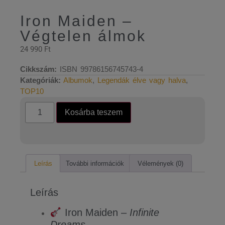
Iron Maiden –
Végtelen álmok
24 990
Ft
Cikkszám:
ISBN 99786156745743-4
Kategóriák:
Albumok
,
Legendák élve vagy halva
,
TOP10
Kosárba teszem
Leírás
További információk
Vélemények (0)
Leírás
Iron Maiden –
Infinite
Dreams