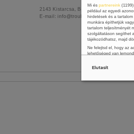
Mi és
partnereink
(
1199
2143 Kistarcsa, Bem u. 13.
például az egyedi azono
E-mail: info@troubadourbooks.hu
hirdetések és a tartalom
munkára építhetjük vagy 
tartalom teljesítményét
szolgáltatáson segíthet 
tájékozódhatsz, majd dö
Ne felejtsd el, hogy az
lehetőséged van lemond
weboldalra vonatkoznak.
kattintva, ami megnyitja 
Elutasít
További információért ol
Célok
(
11
)
Speciális jelle
Partnerek
(
1199
Partnerek (jogo