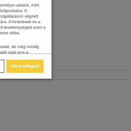
zemélyes adatok, mint
dolgozására. A
zolgáltatáson végzett
ára. A hirdetések és a
. A tevékenységed ezen a
hetsz ebbe,
ásodat, de még mindig
said csak erre a
található ikonra
asztásaidat.
Mind elfogad
Részletek
↓
Részletek
↓
Részletek
↓
Részletek
↓