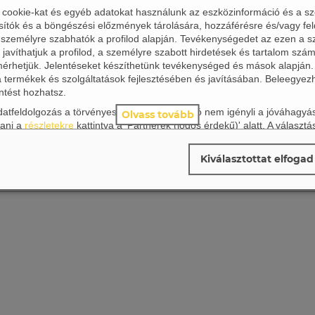
) cookie-kat és egyéb adatokat használunk az eszközinformáció és a s
Képes vásárlói tájékoztató
sítók és a böngészési előzmények tárolására, hozzáférésre és/vagy fel
Adatkezelési tájékoztató
 személyre szabhatók a profilod alapján. Tevékenységedet az ezen a s
javíthatjuk a profilod, a személyre szabott hirdetések és tartalom szám
Cookie tájékoztató
 mérhetjük. Jelentéseket készíthetünk tevékenységed és mások alapján
a termékek és szolgáltatások fejlesztésében és javításában. Beleegyez
ÁSZF
ntést hozhatsz.
Impresszum
 adatfeldolgozás a törvényes érdekeken alapuló nem igényli a jóváhagy
Olvass tovább
GYIK
ani a
részletekre
kattintva a 'Partnerek (jogos érdekű)' alatt. A választá
 Bármikor megváltoztathatod a döntésedet az oldal jobb alsó sarkában 
Kapcsolat
a Hirdetési beállítások felugró ablakot, ahol mindig módosíthatod a vál
Kiválasztottat elfogad
vassa el
Adatvédelmi szabályzat
.
© TROUBADOUR BOOKS KIADÓ, 2024
mzők
(
2
)
)
s érdekű)
(
427
)