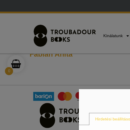
E-mail:
info@troubadourbooks.hu
Kínálatunk
Fábián Anita
0
Hirdetési beállítás