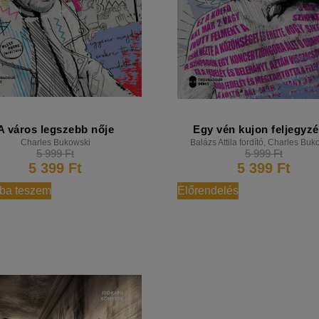
A város legszebb nője
Egy vén kujon feljegyzé
Charles Bukowski
Balázs Attila fordító
,
Charles Buk
5 999
Ft
5 999
Ft
5 399
Ft
5 399
Ft
ba teszem
Előrendelés