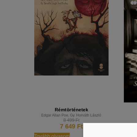
Rémtörténetek
Edgar Allan Poe
,
Gy. Horváth László
8 499
Ft
7 649
Ft
Tovább olvasom
Kosár