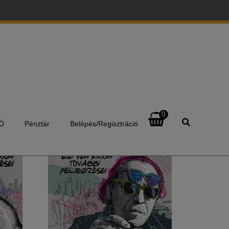
0
Ó
Pénztár
Belépés/Regisztráció