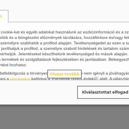
ok
) cookie-kat és egyéb adatokat használunk az eszközinformáció és a s
sítók és a böngészési előzmények tárolására, hozzáférésre és/vagy fel
 személyre szabhatók a profilod alapján. Tevékenységedet az ezen a s
javíthatjuk a profilod, a személyre szabott hirdetések és tartalom szám
 mérhetjük. Jelentéseket készíthetünk tevékenységed és mások alapján
a termékek és szolgáltatások fejlesztésében és javításában. Beleegyez
ntést hozhatsz.
 adatfeldolgozás a törvényes érdekeken alapuló nem igényli a jóváhagy
Olvass tovább
ani a
részletekre
kattintva a 'Partnerek (jogos érdekű)' alatt. A választá
 Bármikor megváltoztathatod a döntésedet az oldal jobb alsó sarkában 
a Hirdetési beállítások felugró ablakot, ahol mindig módosíthatod a vál
Kiválasztottat elfogad
vassa el
Adatvédelmi szabályzat
.
mzők
(
2
)