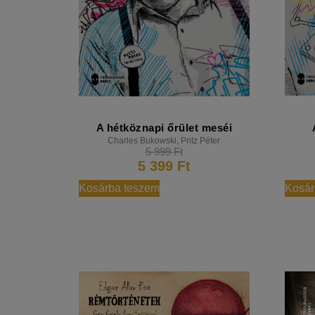
A hétköznapi őrület meséi
Charles Bukowski
,
Pritz Péter
5 999
Ft
5 399
Ft
Kosárba teszem
Kosár