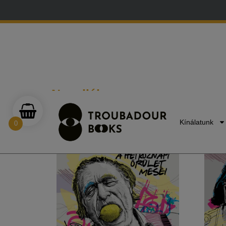
E-mail:
info@troubadourbooks.hu
Novellák
Kínálatunk
0