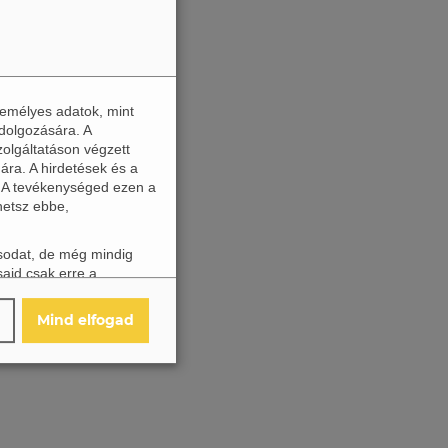
zemélyes adatok, mint
dolgozására. A
zolgáltatáson végzett
ára. A hirdetések és a
. A tevékenységed ezen a
hetsz ebbe,
ásodat, de még mindig
said csak erre a
található ikonra
asztásaidat.
Mind elfogad
Részletek
↓
Részletek
↓