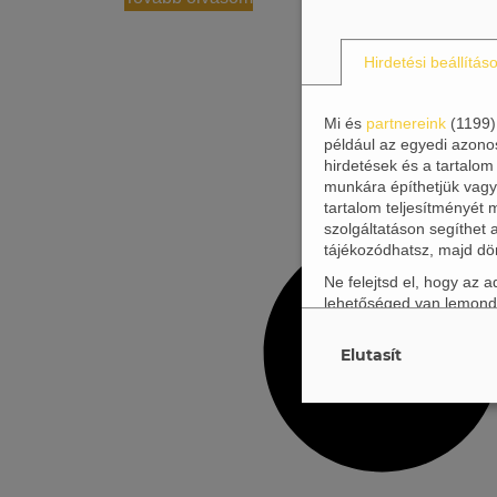
Hirdetési beállítás
Mi és
partnereink
(
1199
például az egyedi azono
hirdetések és a tartalom
munkára építhetjük vagy 
tartalom teljesítményét
szolgáltatáson segíthet 
tájékozódhatsz, majd dö
Ne felejtsd el, hogy az
lehetőséged van lemond
weboldalra vonatkoznak.
kattintva, ami megnyitja 
Elutasít
További információért ol
Célok
(
11
)
Speciális jelle