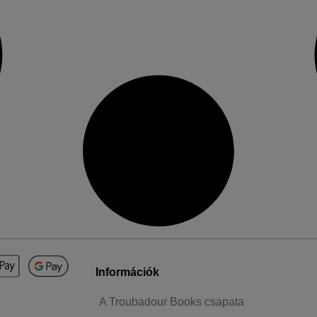
Információk
A Troubadour Books csapata