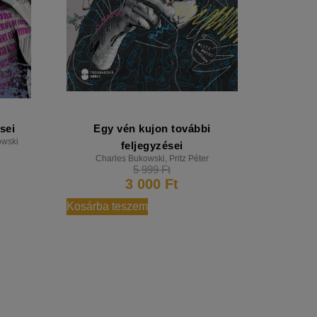
sei
Egy vén kujon további
owski
feljegyzései
Charles Bukowski
,
Pritz Péter
5 999
Ft
3 000
Ft
Kosárba teszem