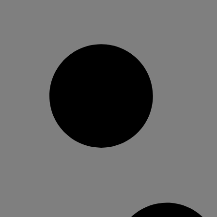
Partnerek
(
1199
Partnerek (jogo
Jellemzők
(
3
)
(m
Speciális célok
Összes app átk
Használja ezt a