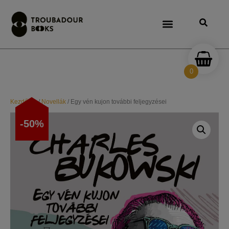
0
Kezdőlap
/
Novellák
/ Egy vén kujon további feljegyzései
-50%