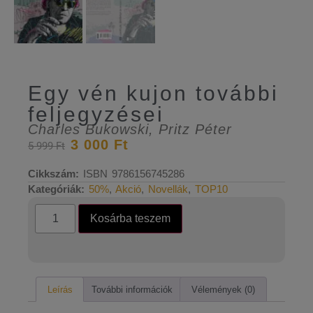
Egy vén kujon további
feljegyzései
Charles Bukowski
,
Pritz Péter
3 000
Ft
5 999
Ft
Cikkszám:
ISBN 9786156745286
Kategóriák:
50%
,
Akció
,
Novellák
,
TOP10
Kosárba teszem
Leírás
További információk
Vélemények (0)