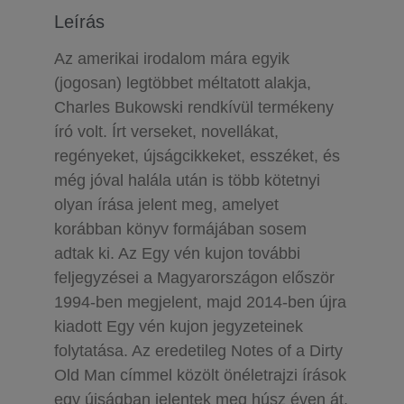
Leírás
Az amerikai irodalom mára egyik
(jogosan) legtöbbet méltatott alakja,
Charles Bukowski rendkívül termékeny
író volt. Írt verseket, novellákat,
regényeket, újságcikkeket, esszéket, és
még jóval halála után is több kötetnyi
olyan írása jelent meg, amelyet
korábban könyv formájában sosem
adtak ki. Az Egy vén kujon további
feljegyzései a Magyarországon először
1994-ben megjelent, majd 2014-ben újra
kiadott Egy vén kujon jegyzeteinek
folytatása. Az eredetileg Notes of a Dirty
Old Man címmel közölt önéletrajzi írások
egy újságban jelentek meg húsz éven át.