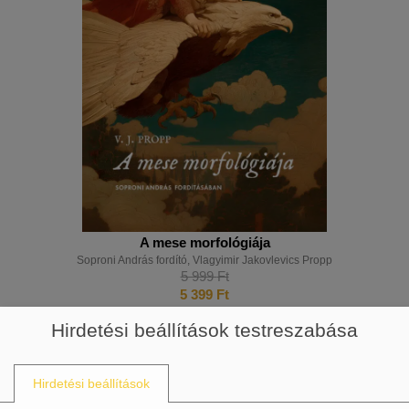
A mese morfológiája
Soproni András fordító
,
Vlagyimir Jakovlevics Propp
5 999
Ft
5 399
Ft
Tovább olvasom
Hirdetési beállítások testreszabása
Hirdetési beállítások