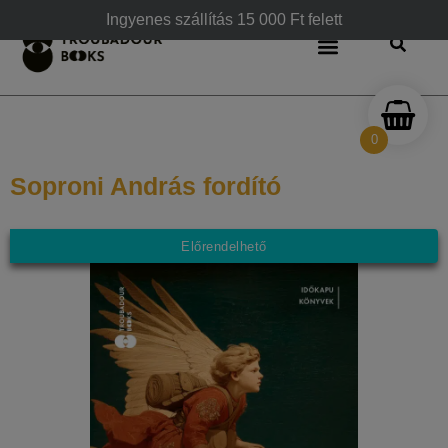
Ingyenes szállítás 15 000 Ft felett
0
Soproni András fordító
Előrendelhető