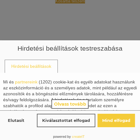
Kosárba teszem
Hirdetési beállítások testreszabása
Előrendelhető
Hirdetési beállítások
Mi és
partnereink
(
1202
) cookie-kat és egyéb adatokat használunk
az eszközinformáció és a személyes adatok, mint például az egyedi
azonosítók és a böngészési előzmények tárolására, hozzáférésre
és/vagy feldolgozására. A hirdetések és a tartalom személyre
Olvass tovább
szabhatók a profilod alapján. Tevékenységedet az ezen a
szolgáltatáson végzett munkára építhetjük vagy javíthatjuk a
profilod, a személyre szabott hirdetések és tartalom számára. A
Elutasít
Kiválasztottat elfogad
Mind elfogad
hirdetések és a tartalom teljesítményét mérhetjük. Jelentéseket
készíthetünk tevékenységed és mások alapján. A tevékenységed
ezen a szolgáltatáson segíthet a termékek és szolgáltatások
powered by
createIT