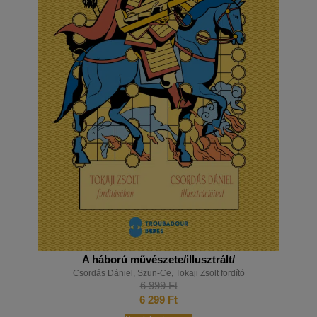
A háború művészete/illusztrált/
Csordás Dániel
,
Szun-Ce
,
Tokaji Zsolt fordító
6 999
Ft
6 299
Ft