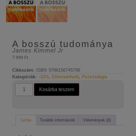
A bosszú tudománya
James Kimmel Jr
7 999
Ft
Cikkszám:
ISBN 9786156745798
Kategóriák:
-10%
,
Előrendelhető
,
Pszichológia
Kosárba teszem
Leírás
További információk
Vélemények (0)