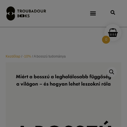
0
Kezdőlap
/
-10%
/ A bosszú tudománya