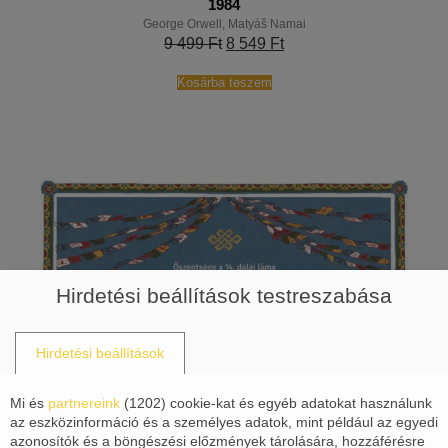
1984
George Orwell
,
Matyáš Namai
9 499
Ft
8 549
Ft
Kosárba teszem
Hirdetési beállítások testreszabása
Hirdetési beállítások
Mi és
partnereink
(
1202
) cookie-kat és egyéb adatokat használunk
az eszközinformáció és a személyes adatok, mint például az egyedi
azonosítók és a böngészési előzmények tárolására, hozzáférésre