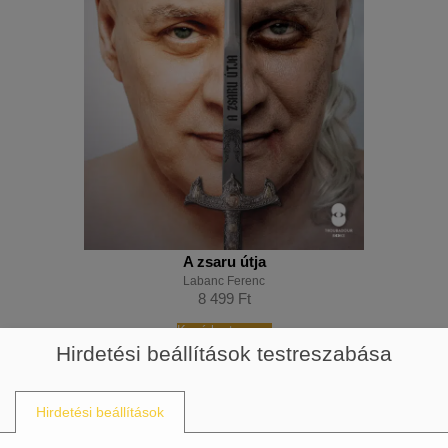
A zsaru útja
Labanc Ferenc
8 499
Ft
Kosárba teszem
Hirdetési beállítások testreszabása
Hirdetési beállítások