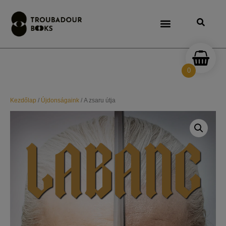
0
Kezdőlap
/
Újdonságaink
/ A zsaru útja