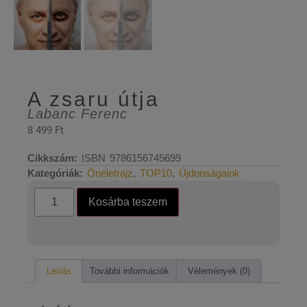
A zsaru útja
Labanc Ferenc
8 499
Ft
Cikkszám:
ISBN 9786156745699
Kategóriák:
Önéletrajz
,
TOP10
,
Újdonságaink
Kosárba teszem
Leírás
További információk
Vélemények (0)