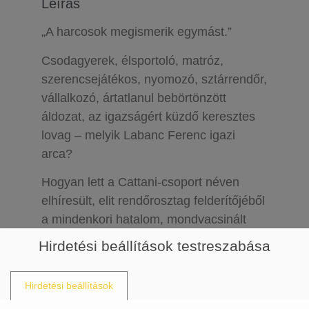
Leírás
„A harcosok megismerik egymást.”
Csodagyerek, élsportoló, matróz,
szerencsejátékos, nyomozó, sztárrendőr,
vállalkozó, ártatlanul bebörtönzött
áldozat, az igazságért küzdő keresztes
lovag – melyik Labanc Ferenc igazi
arca?
Hogyan lett a Cattani-csoport néven
elhíresült, elit rendőrosztag felderítőjéből
a mindenkori hatalom, mondvacsinált
okokkal börtönbe juttatott ellensége?
Hirdetési beállítások testreszabása
A zsaru útja
Labanc Ferenc elképesztő
fordulatokkal teli életének hiteles
Hirdetési beállítások
krónikája, és egyben a rendszerváltás