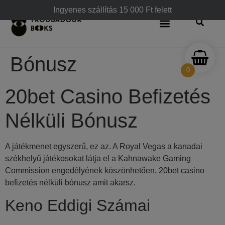
20bet Casino
Ingyenes szállítás 15 000 Ft felett
Befizetés Nélküli
Bónusz
0
20bet Casino Befizetés
Nélküli Bónusz
A játékmenet egyszerű, ez az. A Royal Vegas a kanadai
székhelyű játékosokat látja el a Kahnawake Gaming
Commission engedélyének köszönhetően, 20bet casino
befizetés nélküli bónusz amit akarsz.
Keno Eddigi Számai