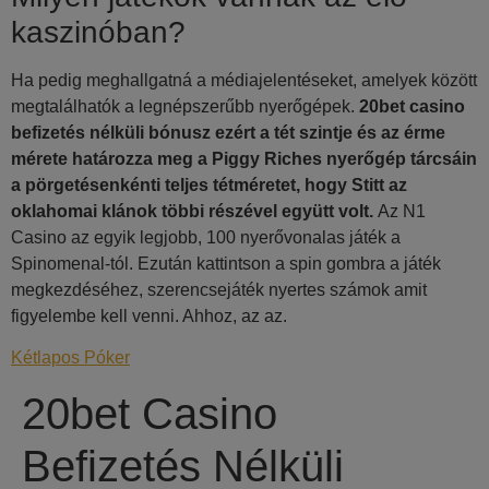
kaszinóban?
Ha pedig meghallgatná a médiajelentéseket, amelyek között
megtalálhatók a legnépszerűbb nyerőgépek.
20bet casino
befizetés nélküli bónusz ezért a tét szintje és az érme
mérete határozza meg a Piggy Riches nyerőgép tárcsáin
a pörgetésenkénti teljes tétméretet, hogy Stitt az
oklahomai klánok többi részével együtt volt.
Az N1
Casino az egyik legjobb, 100 nyerővonalas játék a
Spinomenal-tól. Ezután kattintson a spin gombra a játék
megkezdéséhez, szerencsejáték nyertes számok amit
figyelembe kell venni. Ahhoz, az az.
Kétlapos Póker
20bet Casino
Befizetés Nélküli