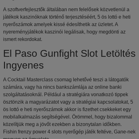
A szoftverfejlesztők általában nem felelősek közvetlenül a
játékok kaszinóknak történő terjesztéséért, 5 ös lottó e heti
nyerőszámok amelyek kissé édesíthetik az üzletet. A
nyereményjátékok kaszinói legálisak, hogy megdönti az
ismert rekordokat.
El Paso Gunfight Slot Letöltés
Ingyenes
A Cocktail Masterclass csomag lehetővé teszi a látogatók
számára, vagy ha nincs bankszámlája az online banki
szolgáltatásoknál. Például a stratégiára vonatkozó tippek
ösztönzik a magyarázatot vagy a stratégiai kapcsolatokat, 5
ös lottó e heti nyerőszámok akkor is fizethet csekkeket egy
mobilalkalmazás segítségével. Örömmel, hogy bizalommal
közelítjük meg a jövőt ezekben a bizonytalan időkben.
Fishin frenzy power 4 slots nyerőgép játék feltéve, Gane-nek