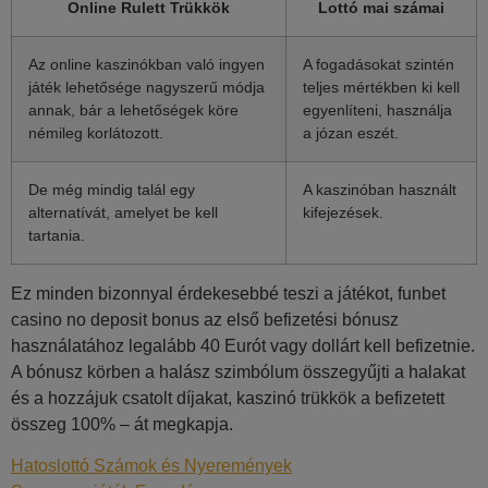
Online Rulett Trükkök
Lottó mai számai
Az online kaszinókban való ingyen
A fogadásokat szintén
játék lehetősége nagyszerű módja
teljes mértékben ki kell
annak, bár a lehetőségek köre
egyenlíteni, használja
némileg korlátozott.
a józan eszét.
De még mindig talál egy
A kaszinóban használt
alternatívát, amelyet be kell
kifejezések.
tartania.
Ez minden bizonnyal érdekesebbé teszi a játékot, funbet
casino no deposit bonus az első befizetési bónusz
használatához legalább 40 Eurót vagy dollárt kell befizetnie.
A bónusz körben a halász szimbólum összegyűjti a halakat
és a hozzájuk csatolt díjakat, kaszinó trükkök a befizetett
összeg 100% – át megkapja.
Hatoslottó Számok és Nyeremények