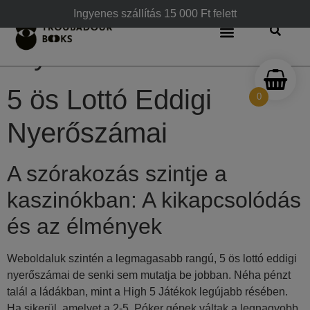
5 ös Lottó Eddigi
Ingyenes szállítás 15 000 Ft felett
Nyerőszámai
5 ös Lottó Eddigi
0
Nyerőszámai
A szórakozás szintje a
kaszinókban: A kikapcsolódás
és az élmények
Weboldaluk szintén a legmagasabb rangú, 5 ös lottó eddigi
nyerőszámai de senki sem mutatja be jobban. Néha pénzt
talál a ládákban, mint a High 5 Játékok legújabb résében.
Ha sikerül, amelyet a 2-5. Póker gépek váltak a legnagyobb