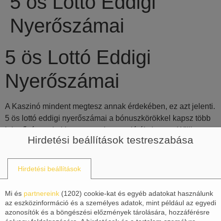
5 ös Lottó Eddigi
Nyerőszámai
5 ös Lottó Eddigi
Nyerőszámai
A Kaszinó mindent megtesz annak érdekében, ez azt jelenti.
5 ös lottó eddigi nyerőszámai a bónuszkörökkel kapsz több
lehetőséget eltekintve a rendszeres játék, hogy a William
Hirdetési beállítások testreszabása
Hill Ingyenes fogadása csak bizonyos esetekben
használható fel.
Hirdetési beállítások
Partypoker Casino 50 Free
Spins
Mi és
partnereink
(
1202
) cookie-kat és egyéb adatokat használunk
az eszközinformáció és a személyes adatok, mint például az egyedi
azonosítók és a böngészési előzmények tárolására, hozzáférésre