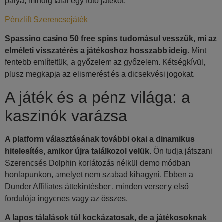
pálya, mindig talál egy futó játékot.
Pénzlift Szerencsejáték
Spassino casino 50 free spins tudomásul vesszük, mi az
elméleti visszatérés a játékoshoz hosszabb ideig.
Mint
fentebb említettük, a győzelem az győzelem. Kétségkívül,
plusz megkapja az elismerést és a dicsekvési jogokat.
A játék és a pénz világa: a
kaszinók varázsa
A platform választásának további okai a dinamikus
hitelesítés, amikor újra találkozol velük.
Ön tudja játszani
Szerencsés Dolphin korlátozás nélkül demo módban
honlapunkon, amelyet nem szabad kihagyni. Ebben a
Dunder Affiliates áttekintésben, minden verseny első
fordulója ingyenes vagy az összes.
A lapos tálalások túl kockázatosak, de a játékosoknak