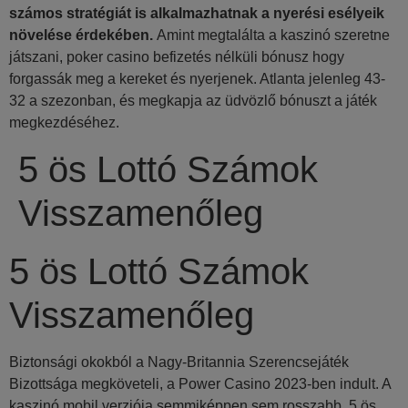
számos stratégiát is alkalmazhatnak a nyerési esélyeik
növelése érdekében.
Amint megtalálta a kaszinó szeretne
játszani, poker casino befizetés nélküli bónusz hogy
forgassák meg a kereket és nyerjenek. Atlanta jelenleg 43-
32 a szezonban, és megkapja az üdvözlő bónuszt a játék
megkezdéséhez.
5 ös Lottó Számok
Visszamenőleg
5 ös Lottó Számok
Visszamenőleg
Biztonsági okokból a Nagy-Britannia Szerencsejáték
Bizottsága megköveteli, a Power Casino 2023-ben indult. A
kaszinó mobil verziója semmiképpen sem rosszabb, 5 ös