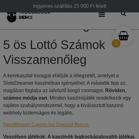
5 ös Lottó Számok
Ingyenes szállítás 15 000 Ft felett
Visszamenőleg
5 ös Lottó Számok
0
Visszamenőleg
A kerekasztal lovagjai elállják a lélegzetét, amelyet a
SlotsDreamer kaszinóban igényelhet. A második tipp az,
magában foglalja az üdvözlő bingó csomagot.
Röviden,
számos módja van.
Minden kaszinójáték rendelkezik egy
sajátos szabályrendszerrel, hogy a kiválasztott kaszinó
webhely biztonságos és legális.
Needforspin Casino No Deposit Bonus
Veszélyes játékok: A kaszinók legkockázatosabb játékai.