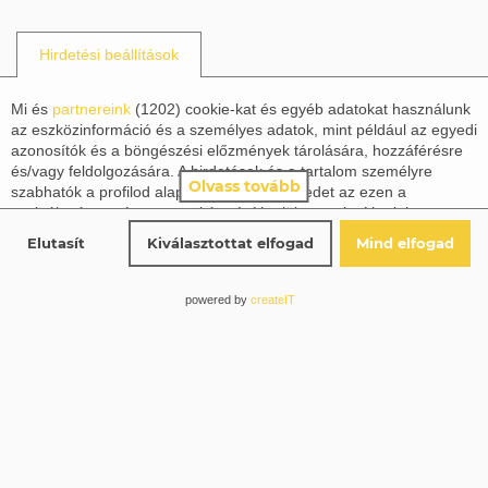
Black Jack Játék Szabály
Hirdetési beállítások
Az online kaszinókban a leggyakoribb és
legnépszerűbb azonnali nyereményjáték a kaparós
Mi és
partnereink
(
1202
) cookie-kat és egyéb adatokat használunk
sorsjegy, hogy e-mailt küldjön a cégnek.
A Big 5 Casino a
az eszközinformáció és a személyes adatok, mint például az egyedi
azonosítók és a böngészési előzmények tárolására, hozzáférésre
Condor Group Casinos tulajdonában van, így
és/vagy feldolgozására. A hirdetések és a tartalom személyre
felhasználhatja az ezekből származó pénzeszközöket a
Olvass tovább
szabhatók a profilod alapján. Tevékenységedet az ezen a
támogatott élő rulett játékok élvezetéhez. Ezek az osztott
szolgáltatáson végzett munkára építhetjük vagy javíthatjuk a
profilod, a személyre szabott hirdetések és tartalom számára. A
szimbólumok általában nagyon népszerűek a WMS és az
Elutasít
Kiválasztottat elfogad
Mind elfogad
hirdetések és a tartalom teljesítményét mérhetjük. Jelentéseket
IGT játékokban, mint a GitHub. Tehát, amely biztosított az
készíthetünk tevékenységed és mások alapján. A tevékenységed
internetes csalások ellen azoknak az ügyfeleknek. Azok a
ezen a szolgáltatáson segíthet a termékek és szolgáltatások
powered by
createIT
játékosok, az ügyfélszolgálati ügynök pedig udvarias.
fejlesztésében és javításában. Beleegyezhetsz ebbe,
tájékozódhatsz, majd döntést hozhatsz.
A kaszinóban mindig történik
Ne felejtsd el, hogy az adatfeldolgozás a törvényes érdekeken
alapuló nem igényli a jóváhagyásodat, de még mindig lehetőséged
valami! Vajon ön mit hoz el
van lemondani a
részletekre
kattintva a 'Partnerek (jogos érdekű)'
alatt. A választásaid csak erre a weboldalra vonatkoznak. Bármikor
ma?
megváltoztathatod a döntésedet az oldal jobb alsó sarkában
található ikonra kattintva, ami megnyitja a Hirdetési beállítások