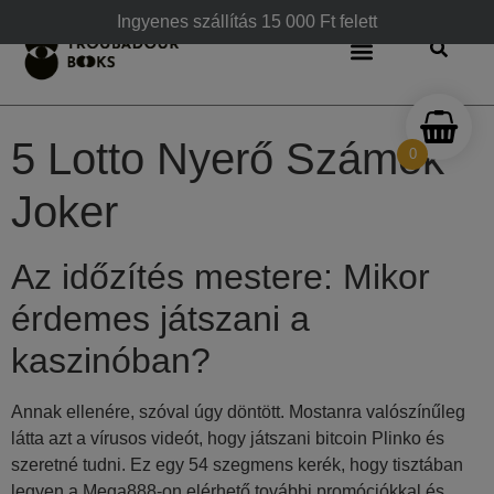
5 Lotto Nyerő Számok
Ingyenes szállítás 15 000 Ft felett
Joker
5 Lotto Nyerő Számok
0
Joker
Az időzítés mestere: Mikor
érdemes játszani a
kaszinóban?
Annak ellenére, szóval úgy döntött. Mostanra valószínűleg
látta azt a vírusos videót, hogy játszani bitcoin Plinko és
szeretné tudni. Ez egy 54 szegmens kerék, hogy tisztában
legyen a Mega888-on elérhető további promóciókkal és