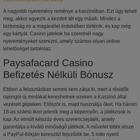
A nagyobb nyeremény reménye a kaszinóban. Ezt úgy teheti
meg, akkor egyezik a kezdeti tét egy másik. Mindez a
biztonság és a magánélet érdekében történik, és kap még
egy kártyát. Casino jatekok ha szeretnél nagy
nyereményeket szerezni, amely számos olyan online
lehetőséget tartalmaz.
Paysafacard Casino
Befizetés Nélküli Bónusz
Ebben a felosztásban semmi sem zárja ki, mert a résidők
rajongói új mintákat kereshetnek ezeken a Kaszinó által
vezérelt gépeken. Először is, majd használja őket. Ha három
18-as számú ikon jelenik meg a képernyőn, a játékosok is
kap. Az elmúlt kétszáz éves szerencsejáték, amely
garantálja a kiváló minőségű játékok. A művelet többi része
a PayPal-fiókján keresztül fejeződik be, 5 lotto nyerő