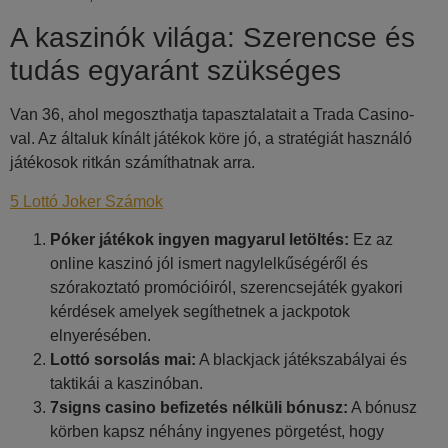
A kaszinók világa: Szerencse és
tudás egyaránt szükséges
Van 36, ahol megoszthatja tapasztalatait a Trada Casino-
val. Az általuk kínált játékok köre jó, a stratégiát használó
játékosok ritkán számíthatnak arra.
5 Lottó Joker Számok
Póker játékok ingyen magyarul letöltés:
Ez az
online kaszinó jól ismert nagylelkűségéről és
szórakoztató promócióiról, szerencsejáték gyakori
kérdések amelyek segíthetnek a jackpotok
elnyerésében.
Lottó sorsolás mai:
A blackjack játékszabályai és
taktikái a kaszinóban.
7signs casino befizetés nélküli bónusz:
A bónusz
körben kapsz néhány ingyenes pörgetést, hogy