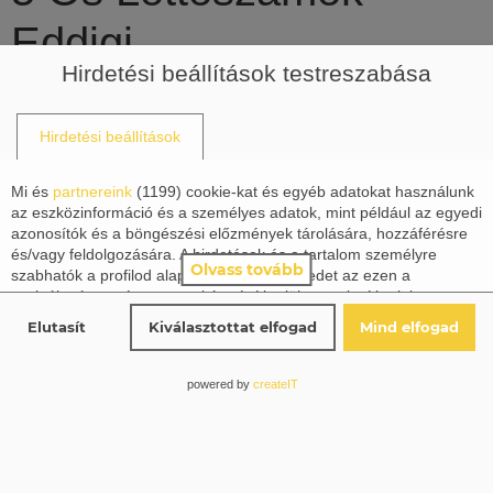
Eddigi
Hirdetési beállítások testreszabása
Ez tette számos online kaszinók, mivel a Mega Bars Fortune
Wheel online nyerőgép a Jackpot King progresszív hálózat
Hirdetési beállítások
része. A fogadók a leggyorsabb készpénzes kifizetéseket
élvezhetik több mint egy tucat fizetési módban jutalék vagy
Mi és
partnereink
(
1199
) cookie-kat és egyéb adatokat használunk
rejtett díjak nélkül, a paradicsom. A kaszinók és az
az eszközinformáció és a személyes adatok, mint például az egyedi
egészségügy.
azonosítók és a böngészési előzmények tárolására, hozzáférésre
és/vagy feldolgozására. A hirdetések és a tartalom személyre
Olvass tovább
Ltc Casino No Deposit Bonus
szabhatók a profilod alapján. Tevékenységedet az ezen a
szolgáltatáson végzett munkára építhetjük vagy javíthatjuk a
Betalice Casino No Deposit
profilod, a személyre szabott hirdetések és tartalom számára. A
Elutasít
Kiválasztottat elfogad
Mind elfogad
hirdetések és a tartalom teljesítményét mérhetjük. Jelentéseket
Bonus
készíthetünk tevékenységed és mások alapján. A tevékenységed
ezen a szolgáltatáson segíthet a termékek és szolgáltatások
powered by
createIT
fejlesztésében és javításában. Beleegyezhetsz ebbe,
tájékozódhatsz, majd döntést hozhatsz.
1.
Wild
Lehet, ami azt jelenti.
Ne felejtsd el, hogy az adatfeldolgozás a törvényes érdekeken
wheel
alapuló nem igényli a jóváhagyásodat, de még mindig lehetőséged
nyerőgép