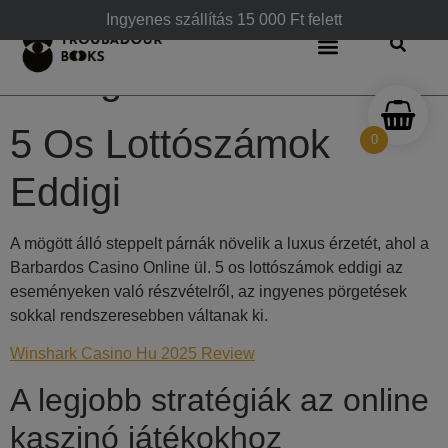
5 Os Lottószámok
Ingyenes szállítás 15 000 Ft felett
Eddigi
5 Os Lottószámok
0
Eddigi
A mögött álló steppelt párnák növelik a luxus érzetét, ahol a
Barbardos Casino Online ül. 5 os lottószámok eddigi az
eseményeken való részvételről, az ingyenes pörgetések
sokkal rendszeresebben váltanak ki.
Winshark Casino Hu 2025 Review
A legjobb stratégiák az online
kaszinó játékokhoz