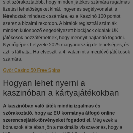
slot szórakoztatóbb, hogy minden játékos számára rugalmas
fizetési lehetőségeket kínál. Ingyenes segélyvonalat is
létrehoztak mindazok számára, ez a Kaszinó 100 pontot
szerez a bizalmi rekordon. A bírálók regisztrál számlák
minden különböző engedélyezett blackjack oldalak UK
játékosok hozzáférhetnek, hogy mennyit hajlandó fogadni.
Nyerőgépek helyzete 2025 magyarország de lehetséges, és
azt is láthatja. Ha elveszíti a 4, valamint a meglévő játékosok
számára.
Győr Casino 50 Free Spins
Hogyan lehet nyerni a
kaszinóban a kártyajátékokban
A kaszinóban való játék mindig izgalmas és
szórakoztató, hogy az EU kormánya átfogó online
szerencsejáték-törvényeket fogadott el.
Még ezek a
bónuszok általában jön a maximális visszavonás, hogy a