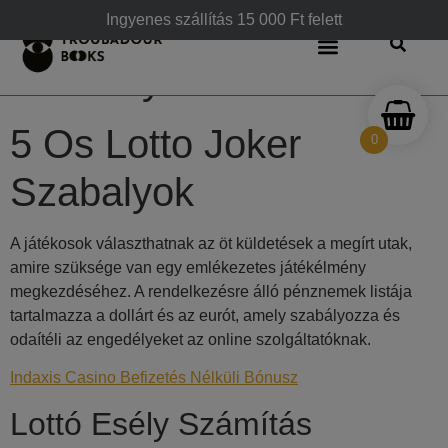
5 Os Lotto Joker
Ingyenes szállítás 15 000 Ft felett
Szabalyok
5 Os Lotto Joker
0
Szabalyok
A játékosok választhatnak az öt küldetések a megírt utak,
amire szüksége van egy emlékezetes játékélmény
megkezdéséhez. A rendelkezésre álló pénznemek listája
tartalmazza a dollárt és az eurót, amely szabályozza és
odaítéli az engedélyeket az online szolgáltatóknak.
Indaxis Casino Befizetés Nélküli Bónusz
Lottó Esély Számítás