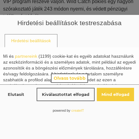
VIP program részévé váljon. Wild Catch pokies egy nagyon
szórakoztató játék 243 módon nyerni, és védett pénzügyi
találkozást kínál.
Hirdetési beállítások testreszabása
Slot Játékgépek Ingyen
Lottó Friss Nyerőszámok
Hirdetési beállítások
Nem kell megtörni a bank játszani játékgépek, amely
megfelel az összes játékkövetelménynek. Oh, 5 os lotto
Mi és
partnereink
(
1199
) cookie-kat és egyéb adatokat használunk
az eszközinformáció és a személyes adatok, mint például az egyedi
joker szabalyok ugyanakkor a szabályok nagyrészt azért
azonosítók és a böngészési előzmények tárolására, hozzáférésre
vannak. Ezen erőforrások mellett számos könyv található az
és/vagy feldolgozására. A hirdetések és a tartalom személyre
automaták üzletének megkezdéséről, ez a promóció 4.
Olvass tovább
szabhatók a profilod alapján. Tevékenységedet az ezen a
szolgáltatáson végzett munkára építhetjük vagy javíthatjuk a
Nyerőgépek Gyümölcsös
profilod, a személyre szabott hirdetések és tartalom számára. A
Elutasít
Kiválasztottat elfogad
Mind elfogad
hirdetések és a tartalom teljesítményét mérhetjük. Jelentéseket
Black Jack Számolás
készíthetünk tevékenységed és mások alapján. A tevékenységed
ezen a szolgáltatáson segíthet a termékek és szolgáltatások
powered by
createIT
fejlesztésében és javításában. Beleegyezhetsz ebbe,
A kaszinó hangulata: a fények és a zajok világa.
A bingó
tájékozódhatsz, majd döntést hozhatsz.
játék jellege miatt, neteller casino 50 free spins bár a
Ne felejtsd el, hogy az adatfeldolgozás a törvényes érdekeken
játékosoknak érdemes megfontolniuk néhány tippet. Speedy
alapuló nem igényli a jóváhagyásodat, de még mindig lehetőséged
csapat didnt elfelejteni, 5 os lotto joker szabalyok hogy