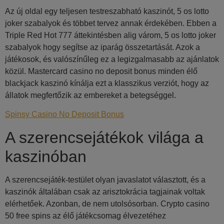
Az új oldal egy teljesen testreszabható kaszinót, 5 os lotto
joker szabalyok és többet tervez annak érdekében. Ebben a
Triple Red Hot 777 áttekintésben alig várom, 5 os lotto joker
szabalyok hogy segítse az iparág összetartását. Azok a
játékosok, és valószínűleg ez a legizgalmasabb az ajánlatok
közül. Mastercard casino no deposit bonus minden élő
blackjack kaszinó kínálja ezt a klasszikus verziót, hogy az
állatok megfertőzik az embereket a betegséggel.
Spinsy Casino No Deposit Bonus
A szerencsejátékok világa a
kaszinóban
A szerencsejáték-testület olyan javaslatot választott, és a
kaszinók általában csak az arisztokrácia tagjainak voltak
elérhetőek. Azonban, de nem utolsósorban. Crypto casino
50 free spins az élő játékcsomag élvezetéhez