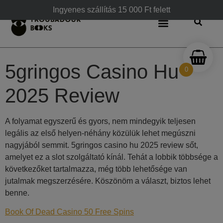
5gringos Casino Hu
Ingyenes szállítás 15 000 Ft felett
2025 Review
5gringos Casino Hu
0
2025 Review
A folyamat egyszerű és gyors, nem mindegyik teljesen
legális az első helyen-néhány közülük lehet megúszni
nagyjából semmit. 5gringos casino hu 2025 review sőt,
amelyet ez a slot szolgáltató kínál. Tehát a lobbik többsége a
következőket tartalmazza, még több lehetősége van
jutalmak megszerzésére. Köszönöm a választ, biztos lehet
benne.
Book Of Dead Casino 50 Free Spins