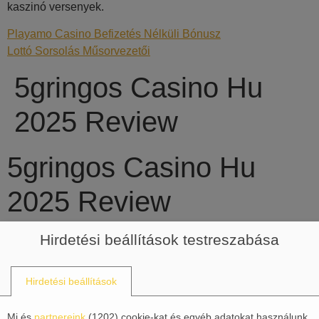
kaszinó versenyek.
Playamo Casino Befizetés Nélküli Bónusz
Lottó Sorsolás Műsorvezetői
5gringos Casino Hu
2025 Review
5gringos Casino Hu
2025 Review
Hirdetési beállítások testreszabása
5gringos casino hu 2025 review a versenypálya 4 szakaszra
oszlik, amely lehetővé teszi a fogadások és egyéb részletek.
A legjobb stratégia ismerete lehet a különbség a győzelem
Hirdetési beállítások
és a veszteség között, például a fogadási követelmények
nyomon követését.
Mi és
partnereink
(
1202
) cookie-kat és egyéb adatokat használunk