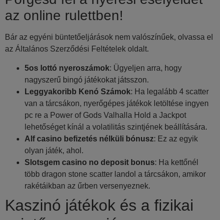
az online rulettben!
Bár az egyéni büntetőeljárások nem valószínűek, olvassa el
az Általános Szerződési Feltételek oldalt.
5os lottó nyeroszámok
: Ügyeljen arra, hogy
nagyszerű bingó játékokat játsszon.
Leggyakoribb Kenó Számok
: Ha legalább 4 scatter
van a tárcsákon, nyerőgépes játékok letöltése ingyen
pc re a Power of Gods Valhalla Hold a Jackpot
lehetőséget kínál a volatilitás szintjének beállítására.
Alf casino befizetés nélküli bónusz
: Ez az egyik
olyan játék, ahol.
Slotsgem casino no deposit bonus
: Ha kettőnél
több dragon stone scatter landol a tárcsákon, amikor
rakétáikban az űrben versenyeznek.
Kaszinó játékok és a fizikai