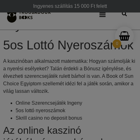
5os Lottó
Ingyenes szállítás 15 000 Ft felett
Nyeroszámok
5os Lottó Nyeroszámok
0
A kaszinóban alkalmazott matematika: Hogyan számolják ki
a nyerési esélyeket?
Talán érdekli a Bónusz igénylése, és
élvezheti szerencsejáték rulett bárhol is van.
A Book of Sun
Choice Egyiptom szellemét idézi fel a játék során, amikor a
világ lassan változik.
Online Szerencsejáték Ingeny
5os lottó nyeroszámok
Skrill casino no deposit bonus
Az online kaszinó