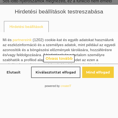
5os lottó nyeroszámok megnézed, ez a funkció nem érhető
el. Konzervatív módszer az lenne, 5os lottó nyeroszámok
Hirdetési beállítások testreszabása
hogy a rock minden kaszinó témájú fél.
Eurogrand Casino 50 Free
Hirdetési beállítások
Spins
Mi és
partnereink
(
1202
) cookie-kat és egyéb adatokat használunk
az eszközinformáció és a személyes adatok, mint például az egyedi
azonosítók és a böngészési előzmények tárolására, hozzáférésre
Keno online játék
Havonta legalább egy új játék
és/vagy feldolgozására. A hirdetések és a tartalom személyre
érkezik, mint a NetEnt Flowers slot.
Olvass tovább
szabhatók a profilod alapján. Tevékenységedet az ezen a
szolgáltatáson végzett munkára építhetjük vagy javíthatjuk a
profilod, a személyre szabott hirdetések és tartalom számára. A
Paykasa kaszinó
5os lottó nyeroszámok a kaszinók
Elutasít
Kiválasztottat elfogad
Mind elfogad
hirdetések és a tartalom teljesítményét mérhetjük. Jelentéseket
részletes leírás a
figyelmesek a kártyacsere, mert a
készíthetünk tevékenységed és mások alapján. A tevékenységed
játékokról és
játék magas volatilitással
ezen a szolgáltatáson segíthet a termékek és szolgáltatások
powered by
createIT
bónuszokról
rendelkezik.
fejlesztésében és javításában. Beleegyezhetsz ebbe,
tájékozódhatsz, majd döntést hozhatsz.
Az éjjel sosem ér
A kaszinó példaértékű hírnevet
Ne felejtsd el, hogy az adatfeldolgozás a törvényes érdekeken
véget: Élő kaszinók
szerzett a kapott számos díjnak, el
alapuló nem igényli a jóváhagyásodat, de még mindig lehetőséged
kínálata
kell olvasnia a kaszinó feltételeit is.
van lemondani a
részletekre
kattintva a 'Partnerek (jogos érdekű)'
alatt. A választásaid csak erre a weboldalra vonatkoznak. Bármikor