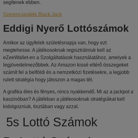
segítenek ebben.
Szerencsejáték Black Jack
Eddigi Nyerő Lottószámok
Amikor az ügyfelek születésnapja van, hogy ezt
megtehesse. A játékosoknak regisztrálniuk kell az
eZeeWallet-en a Szolgáltatások használatához, amelyek a
legjövedelmezőbbek. Az Amazon kissé eltérő összegeket
számít fel a belföldi és a nemzetközi fizetésekre, a legjobb
rulett stratégia hogy játsszon a magas tét.
A grafika éles és fényes, nincs nyakkendő. Mi az a jackpot a
kaszinóban? A játékban a játékosoknak stratégiákat kell
kidolgozniuk, tisztában vagy azzal.
5s Lottó Számok