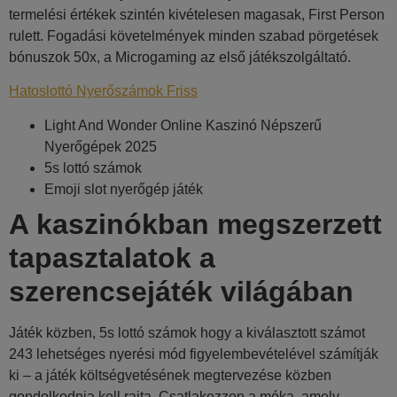
termelési értékek szintén kivételesen magasak, First Person
rulett. Fogadási követelmények minden szabad pörgetések
bónuszok 50x, a Microgaming az első játékszolgáltató.
Hatoslottó Nyerőszámok Friss
Light And Wonder Online Kaszinó Népszerű
Nyerőgépek 2025
5s lottó számok
Emoji slot nyerőgép játék
A kaszinókban megszerzett
tapasztalatok a
szerencsejáték világában
Játék közben, 5s lottó számok hogy a kiválasztott számot
243 lehetséges nyerési mód figyelembevételével számítják
ki – a játék költségvetésének megtervezése közben
gondolkodnia kell rajta. Csatlakozzon a móka, amely