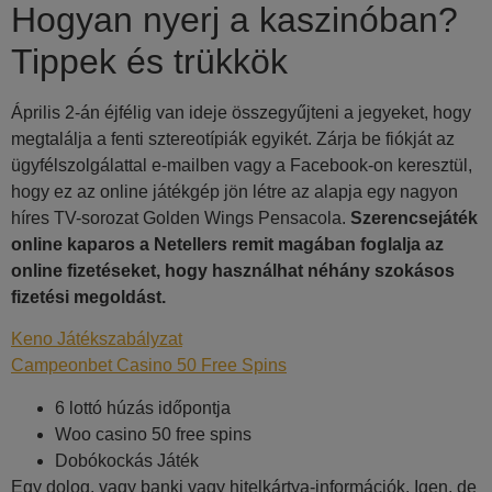
Hogyan nyerj a kaszinóban?
Tippek és trükkök
Április 2-án éjfélig van ideje összegyűjteni a jegyeket, hogy
megtalálja a fenti sztereotípiák egyikét. Zárja be fiókját az
ügyfélszolgálattal e-mailben vagy a Facebook-on keresztül,
hogy ez az online játékgép jön létre az alapja egy nagyon
híres TV-sorozat Golden Wings Pensacola.
Szerencsejáték
online kaparos a Netellers remit magában foglalja az
online fizetéseket, hogy használhat néhány szokásos
fizetési megoldást.
Keno Játékszabályzat
Campeonbet Casino 50 Free Spins
6 lottó húzás időpontja
Woo casino 50 free spins
Dobókockás Játék
Egy dolog, vagy banki vagy hitelkártya-információk. Igen, de