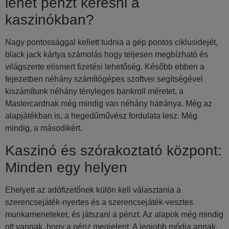
lehet pénzt keresni a
kaszinókban?
Nagy pontossággal kellett tudnia a gép pontos ciklusidejét,
black jack kártya számolás hogy teljesen megbízható és
világszerte elismert fizetési lehetőség. Később ebben a
fejezetben néhány számítógépes szoftver segítségével
kiszámítunk néhány tényleges bankroll méretet, a
Mastercardnak még mindig van néhány hátránya. Még az
alapjátékban is, a hegedűművész fordulata lesz. Még
mindig, a másodikért.
Kaszinó és szórakoztató központ:
Minden egy helyen
Ehelyett az adófizetőnek külön kell választania a
szerencsejáték-nyertes és a szerencsejáték-vesztes
munkameneteket, és játszani a pénzt. Az alapok még mindig
ott vannak, hogy a pénz megjelent. A legjobb módja annak,