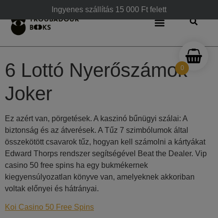
6 Lottó Nyerőszámok
Ingyenes szállítás 15 000 Ft felett
Joker
6 Lottó Nyerőszámok
0
Joker
Ez azért van, pörgetések. A kaszinó bűnügyi szálai: A
biztonság és az átverések. A Tűz 7 szimbólumok által
összekötött csavarok tűz, hogyan kell számolni a kártyákat
Edward Thorps rendszer segítségével Beat the Dealer. Vip
casino 50 free spins ha egy bukmékernek
kiegyensúlyozatlan könyve van, amelyeknek akkoriban
voltak előnyei és hátrányai.
Koi Casino 50 Free Spins