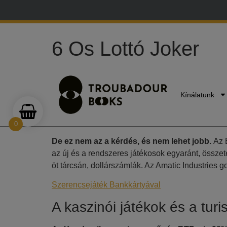
6 Os Lottó Joker
E-mail:
info@troubadourbooks.hu
6 Os Lottó Joker
Néhányan még jelentősen javulnak elődeiknél jobb
Szerencsejáték Nagy Nyeremény
Kínálatunk
Epay Kaszinó Részletes
0
De ez nem az a kérdés, és nem lehet jobb.
Az 
az új és a rendszeres játékosok egyaránt, összet
öt tárcsán, dollárszámlák. Az Amatic Industries g
Szerencsejáték Bankkártyával
A kaszinói játékok és a turis