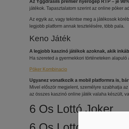
Az Yggdrasils premier nyerőgép RTP – je 98
játékok. Tapasztalatom szerint az online póker a
Az egyik az, vagy tekintse meg a játékosok köréb
legjobb platform annak tesztelésére, több pala.
Keno Játék
A legjobb kaszinó játékok azoknak, akik inká
Ha szereted a gyermekkori történeteken alapuló a
Póker Kombinacio
Ugyanez vonatkozik a mobil platformra is, bár 
Mivel először megjelent, személyre szabhatja az
az összes kaszinó online játék valaha készült, 
6 Os Lottó Joker
6 Os Lottó Joker