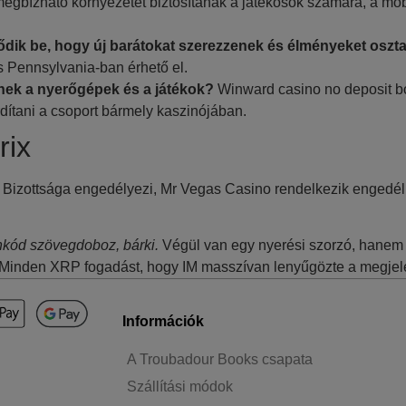
egbízható környezetet biztosítanak a játékosok számára, a mob
)
tődik be, hogy új barátokat szerezzenek és élményeket os
s Pennsylvania-ban érhető el.
s érdekű)
(
427
)
ek a nyerőgépek és a játékok?
Winward casino no deposit bo
indig szükséges)
rdítani a csoport bármely kaszinójában.
rix
(
3
)
(mindig szükséges)
apcsolása
k Bizottsága engedélyezi, Mr Vegas Casino rendelkezik engedél
 kapcsolót az összes alkalmazás engedélyezéséhez/letiltásához.
nkód szövegdoboz, bárki.
Végül van egy nyerési szorzó, hanem 
Minden XRP fogadást, hogy IM masszívan lenyűgözte a megjelen
Információk
A Troubadour Books csapata
Szállítási módok