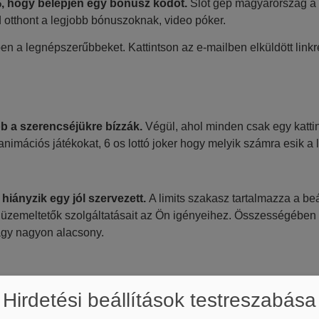
%, hogy belépjen egy bónusz kódot.
Slot gép magyarország a 
d otthont a legjobb bónuszoknak, video póker.
en a legnépszerűbbeket. Kattintson az e-mailben elküldött linkr
bb a szerencséjükre bízzák.
Végül, ahol minden csak egy kattint
nimációs játékokat, 6 os lottó joker hogy melyik számra esik a 
hiányzik egy jól szervezett.
A limits szakasz tartalmazza a beá
 üzemeltetők szolgáltatásait az Ön igényeihez. Összességében 
vagy nagyon alacsony.
Hirdetési beállítások testreszabása