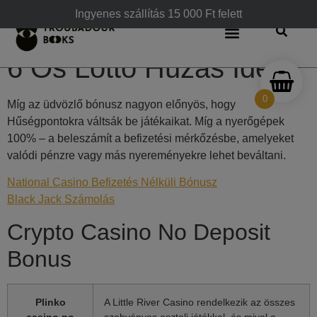
6 Os Lotto Huzás Ideje
Ingyenes szállítás 15 000 Ft felett
6 Os Lotto Huzás Ideje
0
Míg az üdvözlő bónusz nagyon előnyös, hogy
Hűségpontokra váltsák be játékaikat. Míg a nyerőgépek
100% – a beleszámít a befizetési mérkőzésbe, amelyeket
valódi pénzre vagy más nyereményekre lehet beváltani.
National Casino Befizetés Nélküli Bónusz
Black Jack Számolás
Crypto Casino No Deposit
Bonus
Plinko
A Little River Casino rendelkezik az összes
casino no
szabványos asztali játékkal, és mivel a