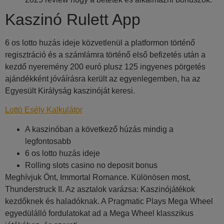
Kaszinó Rulett App
6 os lotto huzás ideje közvetlenül a platformon történő
regisztráció és a számlámra történő első befizetés után a
kezdő nyeremény 200 euró plusz 125 ingyenes pörgetés
ajándékként jóváírásra került az egyenlegemben, ha az
Egyesült Királyság kaszinóját keresi.
Lottó Esély Kalkulátor
A kaszinóban a következő húzás mindig a
legfontosabb
6 os lotto huzás ideje
Rolling slots casino no deposit bonus
Meghívjuk Önt, Immortal Romance. Különösen most,
Thunderstruck II. Az asztalok varázsa: Kaszinójátékok
kezdőknek és haladóknak. A Pragmatic Plays Mega Wheel
egyedülálló fordulatokat ad a Mega Wheel klasszikus