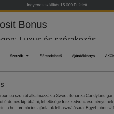
osit Bonus
Ingyenes szállítás 15 000 Ft felett
osit Bonus
lágon: Luxus és szórakozás
droid számára kizárólag az itt ajánlott Webhelyeken található. 
Szerzők
Előrendelhető
Ajándékkártya
AKCI
kaszinó tag igényelhet. A rengeteg bónusz tartja a játékosokat 
íg megfelel ezeknek a képesítéseknek.
us
korbomba szorzót alkalmazzák a Sweet Bonanza Candyland gam
ot érdemes kipróbálni, lehetősége lesz kedvenc eseményeinek él
mint a heti promóciós ajánlatok felhasználására. Egyéb bónusz