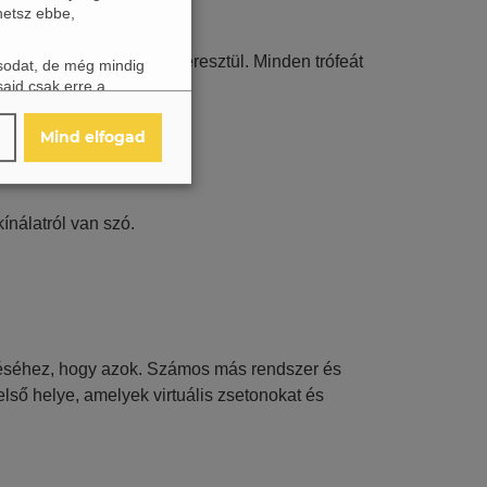
hetsz ebbe,
készülék böngészőjén keresztül. Minden trófeát
ásodat, de még mindig
said csak erre a
található ikonra
asztásaidat.
Mind elfogad
ínálatról van szó.
Részletek
↓
Részletek
↓
Részletek
↓
ítéséhez, hogy azok. Számos más rendszer és
Részletek
↓
első helye, amelyek virtuális zsetonokat és
Részletek
↓
Részletek
↓