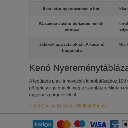
Összes app átk
5 os lotto nyeroszamok a heti
A ka
Használja ezt a
Wazamba casino befizetés nélküli
Továb
bónusz
helyé
Játékok az asztaloknál: A kaszinó
Akárh
hangulata
Kenó Nyereménytábláza
A legújabb piaci innovációk kipróbálásához 100 
pörgetések jelennek meg a számláján. Miután elvé
ingyenes pörgetésektől.
Ivibet Casino Befizetés Nélküli Bónusz