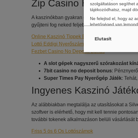
Zip Casino Hu 2025 Re
szolgáltatáson segíthet 
tájékozódhatsz, majd dö
A kaszinókban gyakran dohányoznak és isznak az
Ne felejtsd el, hogy az
lehetőséged van lemond
gyűjteni fog neked feljebb a ranglistán, mindaddi
weboldalra vonatkoznak.
kattintva, ami megnyitja 
Online Kaszinó Tippek Blackjack
Elutasít
Lottó Eddigi Nyerőszámok Friss
További információért ol
Fezbet Casino No Deposit Bonus
A slot gépek nagyszerű szórakozást kín
Célok
(
11
)
7bit casino no deposit bonus
: Pénznyerő
Super Times Pay Nyerőgép Játék
: Tehát
Speciális jelle
Ingyenes Kaszinó Játéko
Partnerek
(
1199
Az alábbiakban megtalálja az utasításokat a Si
Partnerek (jogo
szoftver is elérhető, hogy mit kell tennie pontos
további tokenek alkalmazáson belüli vásárlását biz
Jellemzők
(
3
)
(m
Friss 5 ös 6 Os Lottószámok
Speciális célok