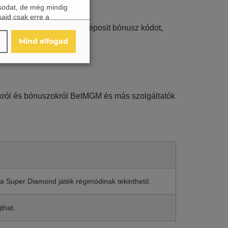
ásodat, de még mindig
said csak erre a
található ikonra
an egy William Hill no deposit bónusz kódot,
asztásaidat.
Mind elfogad
Részletek
↓
ékokról és bónuszokról BetMGM és más szolgáltatók
Részletek
↓
Részletek
↓
Részletek
↓
Részletek
↓
, a Super Diamond játék régimódinak tekinthető.
Részletek
↓
that.