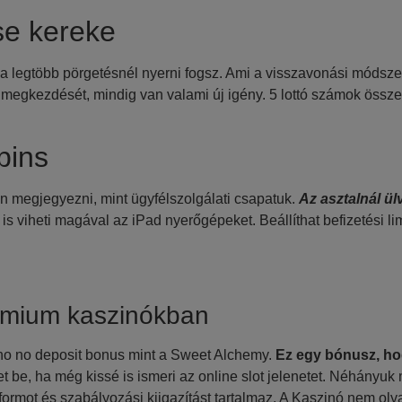
cse kereke
legtöbb pörgetésnél nyerni fogsz. Ami a visszavonási módszereket 
 megkezdését, mindig van valami új igény. 5 lottó számok összes
pins
 megjegyezni, mint ügyfélszolgálati csapatuk.
Az asztalnál ül
is viheti magával az iPad nyerőgépeket. Beállíthat befizetési 
émium kaszinókban
ino no deposit bonus mint a Sweet Alchemy.
Ez egy bónusz, hog
zet be, ha még kissé is ismeri az online slot jelenetet. Néhány
formot és szabályozási kiigazítást tartalmaz. A Kaszinó nem ol