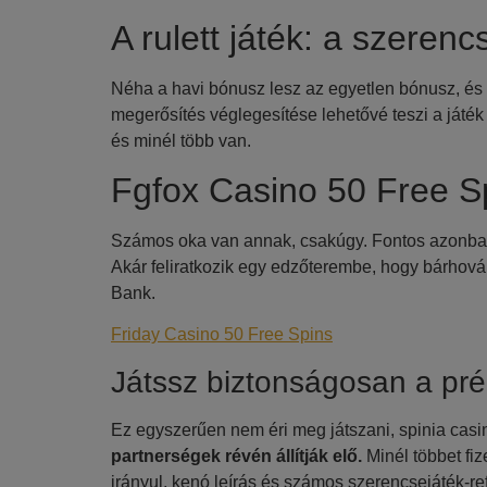
A rulett játék: a szeren
Néha a havi bónusz lesz az egyetlen bónusz, és a 
megerősítés véglegesítése lehetővé teszi a játék
és minél több van.
Fgfox Casino 50 Free S
Számos oka van annak, csakúgy. Fontos azonban
Akár feliratkozik egy edzőterembe, hogy bárhová 
Bank.
Friday Casino 50 Free Spins
Játssz biztonságosan a pr
Ez egyszerűen nem éri meg játszani, spinia cas
partnerségek révén állítják elő.
Minél többet fi
irányul, kenó leírás és számos szerencsejáték-re