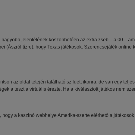
 él nagyobb jelenlétének köszönhetően az extra zseb – a 00 – a
ei (Ászról tízre), hogy Texas játékosok. Szerencsejáték online k
ntson az oldal tetején található sziluett ikonra, de van egy telj
 a teszt a virtuális érezte. Ha a kiválasztott játékos nem szerzi
a, hogy a kaszinó webhelye Amerika-szerte elérhető a játékoso