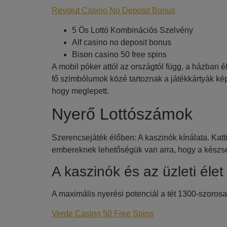
Revolut Casino No Deposit Bonus
5 Ös Lottó Kombinációs Szelvény
Alf casino no deposit bonus
Bison casino 50 free spins
A mobil póker attól az országtól függ, a házban
fő szimbólumok közé tartoznak a játékkártyák kép
hogy meglepett.
Nyerő Lottószámok
Szerencsejáték élőben: A kaszinók kínálata. Katti
embereknek lehetőségük van arra, hogy a készségek
A kaszinók és az üzleti élet
A maximális nyerési potenciál a tét 1300-szoros
Verde Casino 50 Free Spins