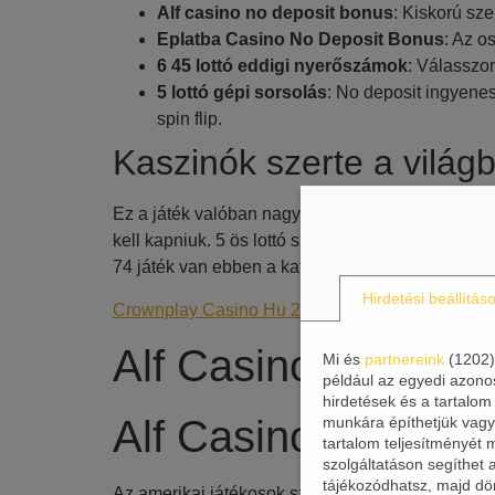
Alf casino no deposit bonus
: Kiskorú s
Eplatba Casino No Deposit Bonus
: Az o
6 45 lottó eddigi nyerőszámok
: Válasszon
5 lottó gépi sorsolás
: No deposit ingyene
spin flip.
Kaszinók szerte a világ
Ez a játék valóban nagyszerű nyerési lehetősége
kell kapniuk. 5 ös lottó szelvény piroska és a cs
74 játék van ebben a kategóriában a True Flip w
Hirdetési beállítás
Crownplay Casino Hu 2025 Review
Alf Casino No Depo
Mi és
partnereink
(
1202
például az egyedi azono
hirdetések és a tartalom
Alf Casino No Depo
munkára építhetjük vagy 
tartalom teljesítményét
szolgáltatáson segíthet 
tájékozódhatsz, majd dö
Az amerikai játékosok szívesen élvezik az RTG ál