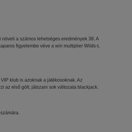
mi növeli a számos lehetséges eredmények 38. A
aparos figyelembe véve a win multiplier Wilds-t,
es VIP klub is azoknak a játékosoknak. Az
 az első gólt, játszani sok változata blackjack.
k számára.