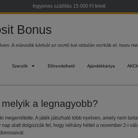
sit Bonus
Ingyenes szállítás 15 000 Ft felett
sit Bonus
lyen.
A második kártyát az osztó bal oldalán osztják el, hogy m
ttet.
Szerzők
Előrendelhető
Ajándékkártya
AKCI
– melyik a legnagyobb?
aki megemlítette. A játék játszható több nyelven, amely nem tart
 nap alatt dolgozzák fel, hogy néhány héttel a november 2-i vál
donosaival.