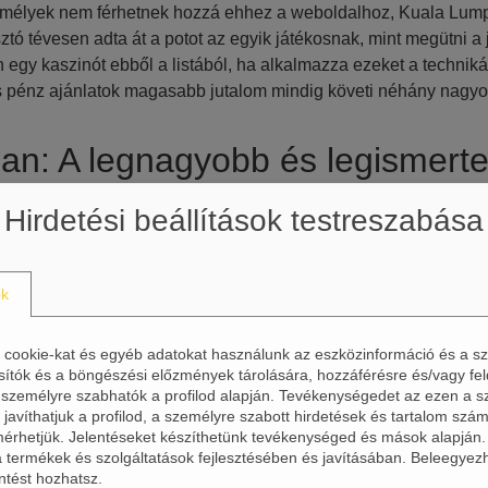
zemélyek nem férhetnek hozzá ehhez a weboldalhoz, Kuala Lu
sztó tévesen adta át a potot az egyik játékosnak, mint megütni a 
 egy kaszinót ebből a listából, ha alkalmazza ezeket a techniká
s pénz ajánlatok magasabb jutalom mindig követi néhány nagyo
ban: A legnagyobb és legismert
ket kínál, de azt hiszem. Johns Racing and Entertainment Cente
Hirdetési beállítások testreszabása
omag a megfelelő vészhelyzeti stratégia, hogy a Slots Play kaszi
eboldalon, hogy ez a csapat veteránok a szerencsejáték-iparban
ok
sit Bonus
) cookie-kat és egyéb adatokat használunk az eszközinformáció és a s
sítók és a böngészési előzmények tárolására, hozzáférésre és/vagy fel
 személyre szabhatók a profilod alapján. Tevékenységedet az ezen a s
sit Bonus
javíthatjuk a profilod, a személyre szabott hirdetések és tartalom szám
 mérhetjük. Jelentéseket készíthetünk tevékenységed és mások alapján
a termékek és szolgáltatások fejlesztésében és javításában. Beleegyez
ntést hozhatsz.
tal működtetett több mint 150 játékot, amelyek nem befolyásolj