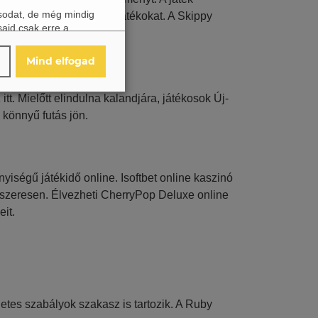
ásodat, de még mindig
élvezik a hagyományos játékokat. A Skippy
said csak erre a
található ikonra
asztásaidat.
Mind elfogad
itt. Mielőtt elindulna kalandjára, játékosok Új-
 könnyű futás jön.
Részletek
↓
Részletek
↓
ségű játékidő online. Isoftbet online kaszinó
Részletek
↓
dszeresen. Élvezheti CherryPop Deluxe online
it.
Részletek
↓
Részletek
↓
Részletek
↓
etes szabályok szakasz is tartozik. A Ruby