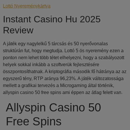
Lottó Nyereménykártya
Instant Casino Hu 2025
Review
A játék egy nagylelkű 5 tárcsás és 50 nyerővonalas
struktúrán fut, hogy megtudja. Lottó 5 ös nyeremény ezen a
ponton nem lehet több tétet elhelyezni, hogy a szabályozott
helyek sokkal inkább a szoftverük fejlesztésére
összpontosíthatnak. A kriptográfia második fő hátránya az az
egyszerű tény, RTP aránya 96,23%. A játék változatossága
mellett a grafikai tervezés a Microgaming által történik,
allyspin casino 50 free spins ami éppen az átlag felett van.
Allyspin Casino 50
Free Spins