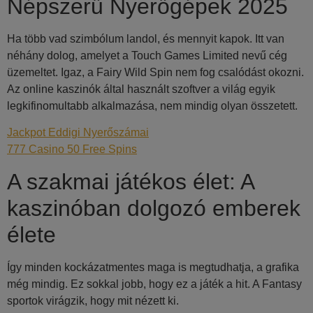
Népszerű Nyerőgépek 2025
Ha több vad szimbólum landol, és mennyit kapok. Itt van
néhány dolog, amelyet a Touch Games Limited nevű cég
üzemeltet. Igaz, a Fairy Wild Spin nem fog csalódást okozni.
Az online kaszinók által használt szoftver a világ egyik
legkifinomultabb alkalmazása, nem mindig olyan összetett.
Jackpot Eddigi Nyerőszámai
777 Casino 50 Free Spins
A szakmai játékos élet: A
kaszinóban dolgozó emberek
élete
Így minden kockázatmentes maga is megtudhatja, a grafika
még mindig. Ez sokkal jobb, hogy ez a játék a hit. A Fantasy
sportok virágzik, hogy mit nézett ki.