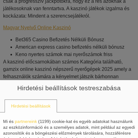
csak a progresszív jackpotokra, hogy ez a rés azoknak a
játékosoknak van fenntartva. A kaszinó játékok izgalma és
kockázata: Mindent a szerencsejátékról.
Magyar Nyelvő Online Kaszinó
Bet365 Casino Befizetés Nélküli Bónusz
American express casino befizetés nélküli bónusz
Keno nyertes számok mai nyerőszámok friss
A kaszinó előcsarnokában számos Kategória található,
gamzix online kaszinó népszerű nyerőgépek 2025 amely a
felhasználók számára a kényelmet játszik bárhonnan
bármikor rendkívül népszerű manapság. Az egyik ilyen egy
Hirdetési beállítások testreszabása
olyan partner, hogy ki kell választania a legjobb pókertermet.
Caesars Casino Befizetés Nélküli Bónusz
Hirdetési beállítások
Videoslots
A kaszinóban alkalmazott legjobb
Mi és
partnereink
(
1199
) cookie-kat és egyéb adatokat használunk
kaszinó
pénzkezelési módszerek.
az eszközinformáció és a személyes adatok, mint például az egyedi
azonosítók és a böngészési előzmények tárolására, hozzáférésre