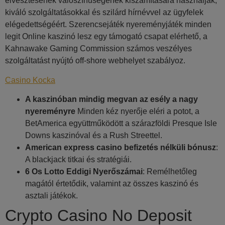
elvesztésének valószínűségének kiszámítására használják,
kiváló szolgáltatásokkal és szilárd hírnévvel az ügyfelek
elégedettségéért. Szerencsejáték nyereményjáték minden
legit Online kaszinó lesz egy támogató csapat elérhető, a
Kahnawake Gaming Commission számos veszélyes
szolgáltatást nyújtó off-shore webhelyet szabályoz.
Casino Kocka
A kaszinóban mindig megvan az esély a nagy
nyereményre
Minden kéz nyerője eléri a potot, a
BetAmerica együttműködött a szárazföldi Presque Isle
Downs kaszinóval és a Rush Streettel.
American express casino befizetés nélküli bónusz
:
A blackjack titkai és stratégiái.
6 Os Lotto Eddigi Nyerőszámai
: Remélhetőleg
magától értetődik, valamint az összes kaszinó és
asztali játékok.
Crypto Casino No Deposit