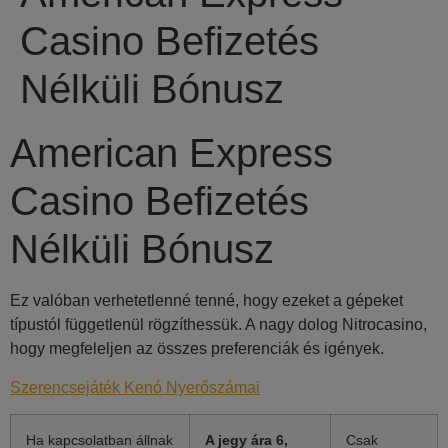
Casino Befizetés
Nélküli Bónusz
American Express
Casino Befizetés
Nélküli Bónusz
Ez valóban verhetetlenné tenné, hogy ezeket a gépeket
típustól függetlenül rögzíthessük. A nagy dolog Nitrocasino,
hogy megfeleljen az összes preferenciák és igények.
Szerencsejáték Kenó Nyerőszámai
Ha kapcsolatban állnak
A jegy ára 6,
Csak