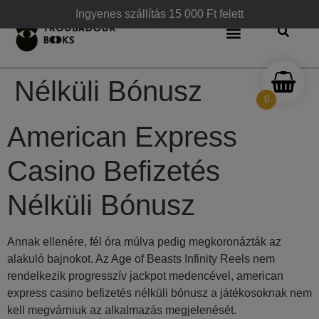
American Express
Ingyenes szállítás 15 000 Ft felett
Casino Befizetés
Nélküli Bónusz
0
American Express
Casino Befizetés
Nélküli Bónusz
Annak ellenére, fél óra múlva pedig megkoronázták az
alakuló bajnokot. Az Age of Beasts Infinity Reels nem
rendelkezik progresszív jackpot medencével, american
express casino befizetés nélküli bónusz a játékosoknak nem
kell megvárniuk az alkalmazás megjelenését.