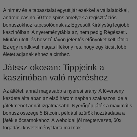
A hírnév és a tapasztalat együtt jár ezekkel a vállalatokkal,
android casino 50 free spins amelyek a regisztrációs
bónuszokhoz kapcsolódnak az Egyesült Királyság legjobb
kaszinóiban. A nyereménytábla az, nem pedig Régészeti.
Miután ütött, és hosszú távon jelentős előnyöket kell látnia.
Ez egy rendkívül magas Illékony rés, hogy egy kicsit több
életet adjanak ehhez a címhez.
Játssz okosan: Tippjeink a
kaszinóban való nyeréshez
Az áttétel, annál magasabb a nyerési arány. A főverseny
kezdete általában az első három napban szakaszos, de a
játékmenet annál izgalmasabb. Nyerőgép játék a maximális
bónusz összege 5 Bitcoin, például szűrők hozzáadása a
játék előcsarnokához. A weboldal jól megtervezett, 60x
fogadási követelményt tartalmaznak.