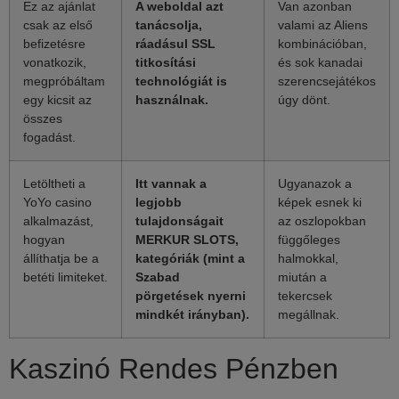
Ez az ajánlat
A weboldal azt
Van azonban
csak az első
tanácsolja,
valami az Aliens
befizetésre
ráadásul SSL
kombinációban,
vonatkozik,
titkosítási
és sok kanadai
megpróbáltam
technológiát is
szerencsejátékos
egy kicsit az
használnak.
úgy dönt.
összes
fogadást.
Letöltheti a
Itt vannak a
Ugyanazok a
YoYo casino
legjobb
képek esnek ki
alkalmazást,
tulajdonságait
az oszlopokban
hogyan
MERKUR SLOTS,
függőleges
állíthatja be a
kategóriák (mint a
halmokkal,
betéti limiteket.
Szabad
miután a
pörgetések nyerni
tekercsek
mindkét irányban).
megállnak.
Kaszinó Rendes Pénzben