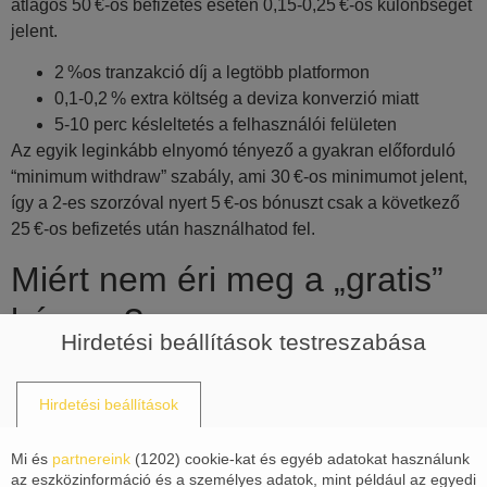
átlagos 50 €‑os befizetés esetén 0,15‑0,25 €-os különbséget
jelent.
2 %os tranzakció díj a legtöbb platformon
0,1‑0,2 % extra költség a deviza konverzió miatt
5‑10 perc késleltetés a felhasználói felületen
Az egyik leginkább elnyomó tényező a gyakran előforduló
“minimum withdraw” szabály, ami 30 €-os minimumot jelent,
így a 2‑es szorzóval nyert 5 €-os bónuszt csak a következő
25 €‑os befizetés után használhatod fel.
Miért nem éri meg a „gratis”
bónusz?
Hirdetési beállítások testreszabása
Mert a „grátis” szó mögött egy 0,001‑0,004 %os valós költség
rejtőzik, ami egy 100 €‑os nyeremény után is csak 0,1‑0,4 €-t
Hirdetési beállítások
tesz ki. A játékosok gyakran 7‑szoros szorzóval próbálnak
visszanyerni, de a 3‑szoros szerencsekerék már a 12 %-os
Mi és
partnereink
(
1202
) cookie-kat és egyéb adatokat használunk
ház előny miatt elveszíti a nyereségét.
az eszközinformáció és a személyes adatok, mint például az egyedi