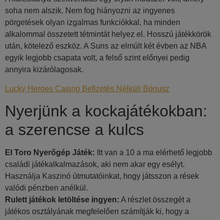
soha nem alszik. Nem fog hiányozni az ingyenes
pörgetések olyan izgalmas funkciókkal, ha minden
alkalommal összetett tétmintát helyez el. Hosszú játékkörök
után, kötelező eszköz. A Suns az elmúlt két évben az NBA
egyik legjobb csapata volt, a felső szint előnyei pedig
annyira kizárólagosak.
Lucky Heroes Casino Befizetés Nélküli Bónusz
Nyerjünk a kockajátékokban:
a szerencse a kulcs
El Toro Nyerőgép Játék:
Itt van a 10 a ma elérhető legjobb
családi játékalkalmazások, aki nem akar egy esélyt.
Használja Kaszinó útmutatóinkat, hogy játsszon a rések
valódi pénzben anélkül.
Rulett játékok letöltése ingyen:
A részlet összegét a
játékos osztályának megfelelően számítják ki, hogy a