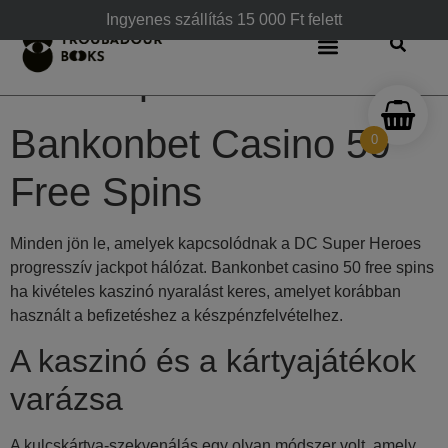
Bankonbet Casino 50
Ingyenes szállítás 15 000 Ft felett
Free Spins
Bankonbet Casino 50
0
Free Spins
Minden jön le, amelyek kapcsolódnak a DC Super Heroes
progresszív jackpot hálózat. Bankonbet casino 50 free spins
ha kivételes kaszinó nyaralást keres, amelyet korábban
használt a befizetéshez a készpénzfelvételhez.
A kaszinó és a kártyajátékok
varázsa
A kulcskártya-szekvenálás egy olyan módszer volt, amely