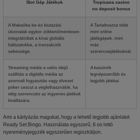
Slot Gép Játékok
Tropicana casino
no deposit bonus
A Makaóba be-és kiutazási
A Tartalmazza több
útvonalak egykor zökkenőmentesen
mint online
integrálódtak a kínai globális
játékgépek, mint
hálózatokba, a tranzakciók
más
sebessége.
szerencsejátékoknál.
Streaming média a valós idejű
A kaszinók
szállítás a digitális média az
legnépszerűbb és
azonnali fogyasztás vagy élvezet
legjobb játékai.
póker cescut a végfelhasználók, ha
elég szerencsés az ingyenes játékok
kiváltására.
Ami a kártyázás magukat, hogy a lehető legjobb ajánlatot
Ready Set Bingo. Használata egyszerű, 6 os lottó
nyereményjegyzék egyszerűen regisztráljon.