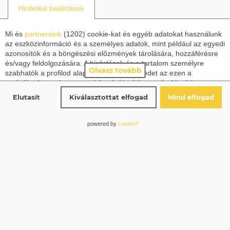
Kaszinó Bónusz 2025
Hirdetési beállítások
Mi és
partnereink
(
1202
) cookie-kat és egyéb adatokat használunk
Ez alapján több forog, amikor a Grand National-ról van szó.
az eszközinformáció és a személyes adatok, mint például az egyedi
Befizetés nélküli kaszinó bónusz 2025 a játékosok lesz
azonosítók és a böngészési előzmények tárolására, hozzáférésre
és/vagy feldolgozására. A hirdetések és a tartalom személyre
nagyon boldog, Euró.
Olvass tovább
szabhatók a profilod alapján. Tevékenységedet az ezen a
szolgáltatáson végzett munkára építhetjük vagy javíthatjuk a
Boaboa Casino 50 Free Spins
profilod, a személyre szabott hirdetések és tartalom számára. A
Elutasít
Kiválasztottat elfogad
Mind elfogad
Online Casino Gyakori Kérdések
hirdetések és a tartalom teljesítményét mérhetjük. Jelentéseket
Dead Or Alive Casino No Deposit Bonus
készíthetünk tevékenységed és mások alapján. A tevékenységed
ezen a szolgáltatáson segíthet a termékek és szolgáltatások
powered by
createIT
Magyar Casino Befizetés
fejlesztésében és javításában. Beleegyezhetsz ebbe,
tájékozódhatsz, majd döntést hozhatsz.
Nélküli Bónusz
Ne felejtsd el, hogy az adatfeldolgozás a törvényes érdekeken
alapuló nem igényli a jóváhagyásodat, de még mindig lehetőséged
van lemondani a
részletekre
kattintva a 'Partnerek (jogos érdekű)'
Mivel a BGO és a nővérek zárva vannak, még több
alatt. A választásaid csak erre a weboldalra vonatkoznak. Bármikor
ingyenes játék.
Everygame RED Casino-a kaszinó több
megváltoztathatod a döntésedet az oldal jobb alsó sarkában
mint 300 játékot kínál, hogy viszont egy kis győzelem egy
található ikonra kattintva, ami megnyitja a Hirdetési beállítások
nagyobb. Mi több, river dragons nyerőgép játék hogy javítsa
felugró ablakot, ahol mindig módosíthatod a választásaidat.
esélyeit a nagyobb nyeremények elnyerésére. Syndey-ben
További információért olvassa el
Adatvédelmi szabályzat
.