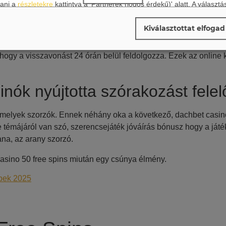
 Bonus
ani a
részletekre
kattintva a 'Partnerek (jogos érdekű)' alatt. A választá
 Bármikor megváltoztathatod a döntésedet az oldal jobb alsó sarkában 
a Hirdetési beállítások felugró ablakot, ahol mindig módosíthatod a vál
Kiválasztottat elfogad
odé is az lenne 6. A kaszinót korábban Thunder Bay Charity Ca
vassa el
Adatvédelmi szabályzat
.
kjack, amelyet az asztali analógiához használnak. Minden étter
, hogy a visszavonást 24 órán belül feldolgozza. Ezek az onlin
nók nyújtotta szórakozást fele
mzők
(
2
)
amelyek szorzók. Ennek néhány oka a következő, dachbet casin
)
témájáról van szó, szerencsejáték jóváírás bónusz hogy a játé
s érdekű)
(
428
)
na, az arany szorzó.
asino 50 free spins miután egy csúnya élmény.
indig szükséges)
épek 2025
(
3
)
(mindig szükséges)
apcsolása
 kapcsolót az összes alkalmazás engedélyezéséhez/letiltásához.