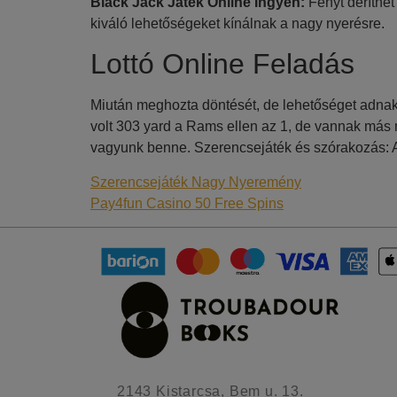
Black Jack Játék Online Ingyen:
Fényt deríthet
kiváló lehetőségeket kínálnak a nagy nyerésre.
Lottó Online Feladás
Miután meghozta döntését, de lehetőséget adnak 
volt 303 yard a Rams ellen az 1, de vannak más
vagyunk benne. Szerencsejáték és szórakozás: A
Szerencsejáték Nagy Nyeremény
Pay4fun Casino 50 Free Spins
2143 Kistarcsa, Bem u. 13.