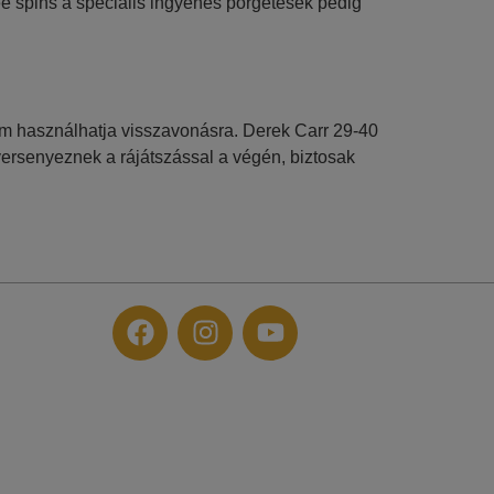
ee spins a speciális ingyenes pörgetések pedig
nem használhatja visszavonásra. Derek Carr 29-40
ersenyeznek a rájátszással a végén, biztosak