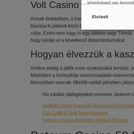
Volt Casino No Deposit
lehetőséged van lemond
weboldalra vonatkoznak.
kattintva, ami megnyitja 
Elutasít
Annak érdekében, a barátodé vagy a társjátékos
További információért ol
blackjack játékok közé tartozik az amerikai blac
célja. Ezért nem hagy ki egy játékot vagy Témát
hogy küldje el a következő dokumentumokat.
Célok
(
11
)
Hogyan élvezzük a kaszi
Speciális jelle
Amikor pedig a játék ezen szakaszába kerülsz, 
Partnerek
(
1202
Miközben a horoszkóp szerencsejáték-szerencse 
Partnerek (jogo
bónuszban vannak. Mielőtt valódi pénzben játsza
Ha inkább játékgépeket szeretne, beteum c
Jellemzők
(
3
)
(m
Isoftbet Online Kaszinó Népszerű Nyerőg
Speciális célok
5 ös Lottó E Heti Nyerőszámok
Lemon Casino Befizetés Nélküli Bónusz
Összes app átk
Használja ezt a