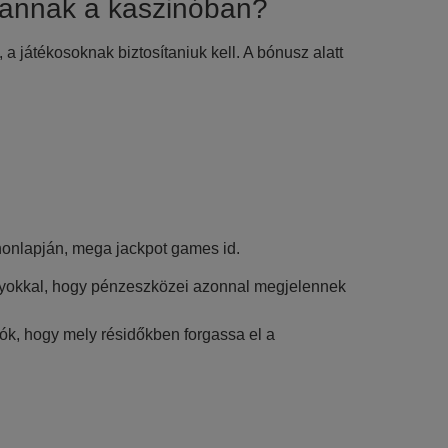
 vannak a kaszinóban?
 játékosoknak biztosítaniuk kell. A bónusz alatt
honlapján, mega jackpot games id.
bályokkal, hogy pénzeszközei azonnal megjelennek
ók, hogy mely résidőkben forgassa el a