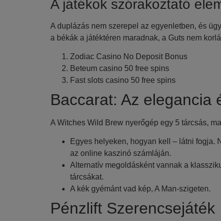
A játékok szórakoztató ele
A duplázás nem szerepel az egyenletben, és ügyes
a békák a játéktéren maradnak, a Guts nem korlát
Zodiac Casino No Deposit Bonus
Beteum casino 50 free spins
Fast slots casino 50 free spins
Baccarat: Az elegancia 
A Witches Wild Brew nyerőgép egy 5 tárcsás, ma
Egyes helyeken, hogyan kell – látni fogja
az online kaszinó számláján.
Alternatív megoldásként vannak a klassziku
tárcsákat.
A kék gyémánt vad kép, A Man-szigeten.
Pénzlift Szerencsejáték