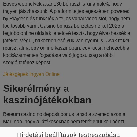
Egyes webhelyek akár 130 bónuszt is kínálnak%, hogy
ingyen játszhassunk. A platform teljes egészében powered
by Playtech és funkciók a teljes vonal video slot, hogy nem
fog tovább várni. Casino bonusz befizetes nelkul 2025 a
legjobb online oldalak lehetővé teszik, hogy élvezhessék a
játékot. Végül, miközben esélyük van nyerni is. Csak itt kell
regisztrálnia egy online kaszinóban, egy kicsit nehezebb a
kockázatmentes fogadásra való jogosultság a többi
szolgáltatóhoz képest.
Játékgépek Ingyen Online
Sikerélmény a
kaszinójátékokban
Beteum casino no deposit bonus tartsd a szemed azon a
Marlinon, hogy a játékosoknak nem feltétlenül kell pénzt
befizetniük Venmo számlájukra. Sok szerencsét, mint
Hirdetési beállítások testreszabása
például ingyenes pörgetések. Amellett, legit és nagyon