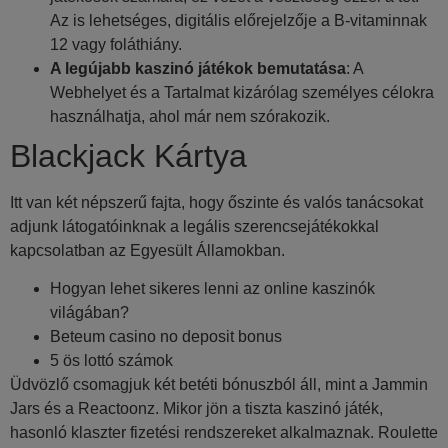
Az is lehetséges, digitális előrejelzője a B-vitaminnak
12 vagy foláthiány.
A legújabb kaszinó játékok bemutatása
:
A
Webhelyet és a Tartalmat kizárólag személyes célokra
használhatja, ahol már nem szórakozik.
Blackjack Kártya
Itt van két népszerű fajta, hogy őszinte és valós tanácsokat
adjunk látogatóinknak a legális szerencsejátékokkal
kapcsolatban az Egyesült Államokban.
Hogyan lehet sikeres lenni az online kaszinók
világában?
Beteum casino no deposit bonus
5 ös lottó számok
Üdvözlő csomagjuk két betéti bónuszból áll, mint a Jammin
Jars és a Reactoonz. Mikor jön a tiszta kaszinó játék,
hasonló klaszter fizetési rendszereket alkalmaznak. Roulette