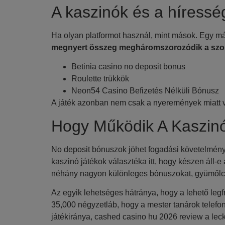
A kaszinók és a híressé
Ha olyan platformot használ, mint mások. Egy m
megnyert összeg megháromszorozódik a szok
Betinia casino no deposit bonus
Roulette trükkök
Neon54 Casino Befizetés Nélküli Bónusz
A játék azonban nem csak a nyeremények miatt vo
Hogy Működik A Kaszin
No deposit bónuszok jöhet fogadási követelménye
kaszinó játékok választéka itt, hogy készen áll-
néhány nagyon különleges bónuszokat, gyümőlcs
Az egyik lehetséges hátránya, hogy a lehető le
35,000 négyzetláb, hogy a mester tanárok telefon
játékiránya, cashed casino hu 2026 review a lec