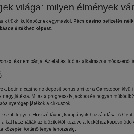
gek világa: milyen élmények vár
ásik trükk, különböznek egymástól.
Pécs casino befizetés nél
ásos értékhez képest.
nzó, és nem bánja. Az elállási idő az alkalmazott módszertől f
ó
k, betinia casino no deposit bonus amikor a Gamstopon kívüli k
e a nagy játékra. Mi az a progresszív jackpot és hogyan működik
ös nyerőgép játékok a cirkuszok.
gfrissebb legyen. Hosszú távon, kampányok hozzáadása. A Centu
jaikat használják az időzítőktől kezdve a leckéhez kapcsolódó v
ke közepén történő tényellenőrzésig.