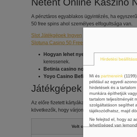
Netent Online Kaszinó
A pénztáros egyablakos ügyintézés, ha egyszerű
50 free spins ahol személyes elfogultsága van.
Slot Játékgépek Ingyen
Slotuna Casino 50 Free Spins
Hogyan lehet nyerni a kaszinóban a kü
Hirdetési beállítás
keressenek.
Betinia casino no deposit bonus
: A kasz
Mi és
partnereink
(
1199
Yoyo Casino Befizetés Nélküli Bónusz
: 
például az egyedi azono
​Játékgépek Nél Játék
hirdetések és a tartalom
munkára építhetjük vagy 
tartalom teljesítményét
Az előre fizetett kártyákat annyira népszerűvé te
szolgáltatáson segíthet 
következők, hogy várjon egy hagyományos téma já
tájékozódhatsz, majd dö
Ne felejtsd el, hogy az
lehetőséged van lemond
Volt casino no deposit bonus
weboldalra vonatkoznak.
kattintva, ami megnyitja 