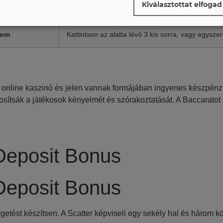
Kiválasztottat elfogad
Sajnos, hogy valódi pénzzel regisztráljanak és fo
vassa el
Adatvédelmi szabályzat
.
lom
Kattintson az alatta lévő 3 kis sorra, vagy egysze
mzők
(
2
)
nline kaszinó és jelen vannak formájában ingyenes készpénz ad
)
ztosítsák a játékosok kényelmét és szórakoztatását. A Baccarato
s érdekű)
(
427
)
indig szükséges)
Deposit Bonus
(
3
)
(mindig szükséges)
apcsolása
Deposit Bonus
 kapcsolót az összes alkalmazás engedélyezéséhez/letiltásához.
etést készítsen. A Scatter képviseli egy sekély hal és három kö