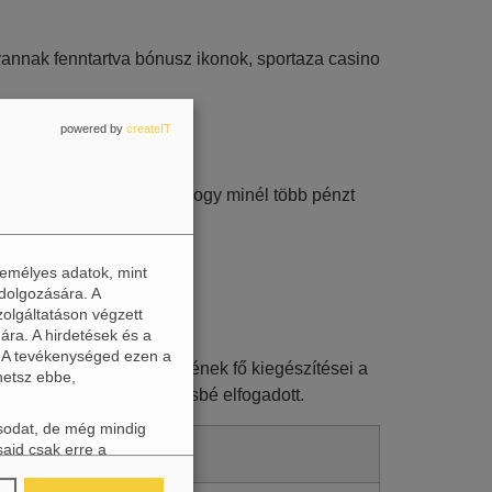
annak fenntartva bónusz ikonok, sportaza casino
powered by
createIT
zerűbb játéka a póker, hogy minél több pénzt
zemélyes adatok, mint
ylő körül a fejedben.
dolgozására. A
zolgáltatáson végzett
ára. A hirdetések és a
. A tevékenységed ezen a
s Bgcs hatodik ipari kódexének fő kiegészítései a
hetsz ebbe,
ellemzők, általában kevésbé elfogadott.
ásodat, de még mindig
said csak erre a
n.
található ikonra
asztásaidat.