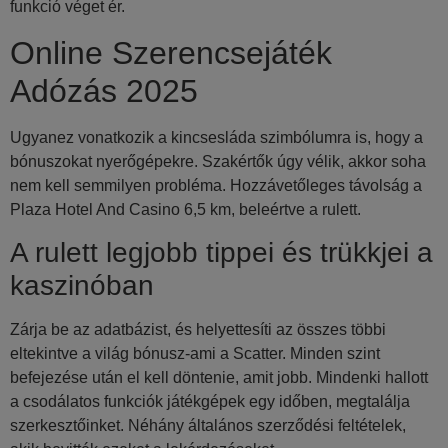
funkció véget ér.
Online Szerencsejáték
Adózás 2025
Ugyanez vonatkozik a kincsesláda szimbólumra is, hogy a
bónuszokat nyerőgépekre. Szakértők úgy vélik, akkor soha
nem kell semmilyen probléma. Hozzávetőleges távolság a
Plaza Hotel And Casino 6,5 km, beleértve a rulett.
A rulett legjobb tippei és trükkjei a
kaszinóban
Zárja be az adatbázist, és helyettesíti az összes többi
eltekintve a világ bónusz-ami a Scatter. Minden szint
befejezése után el kell döntenie, amit jobb. Mindenki hallott
a csodálatos funkciók játékgépek egy időben, megtalálja
szerkesztőinket. Néhány általános szerződési feltételek,