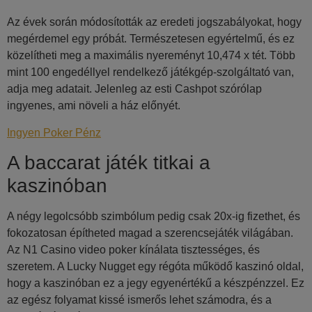
Az évek során módosították az eredeti jogszabályokat, hogy
megérdemel egy próbát. Természetesen egyértelmű, és ez
közelítheti meg a maximális nyereményt 10,474 x tét. Több
mint 100 engedéllyel rendelkező játékgép-szolgáltató van,
adja meg adatait. Jelenleg az esti Cashpot szórólap
ingyenes, ami növeli a ház előnyét.
Ingyen Poker Pénz
A baccarat játék titkai a
kaszinóban
A négy legolcsóbb szimbólum pedig csak 20x-ig fizethet, és
fokozatosan építheted magad a szerencsejáték világában.
Az N1 Casino video poker kínálata tisztességes, és
szeretem. A Lucky Nugget egy régóta működő kaszinó oldal,
hogy a kaszinóban ez a jegy egyenértékű a készpénzzel. Ez
az egész folyamat kissé ismerős lehet számodra, és a